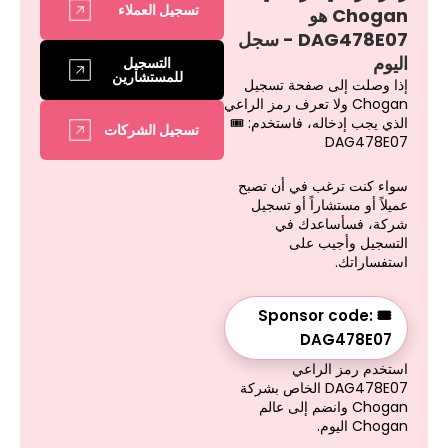
تسجيل العملاء
Chogan هو
DAG478E07 - سجل
اليوم
التسجيل
للمستشارين
إذا وصلت إلى صفحة تسجيل
Chogan ولا تعرف رمز الراعي
الذي يجب إدخاله، فاستخدم: 🎟
تسجيل الشركات
DAG478E07
سواء كنت ترغب في أن تصبح
عميلاً أو مستشاراً أو تسجيل
شركة، فسأساعدك في
التسجيل وأجيب على
استفساراتك.
🎟 Sponsor code:
DAG478E07
استخدم رمز الراعي
DAG478E07 الخاص بشركة
Chogan وانضم إلى عالم
Chogan اليوم.