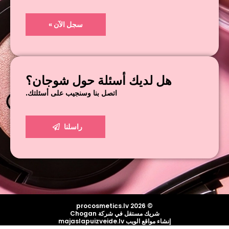
سجل الآن »
هل لديك أسئلة حول شوجان؟
اتصل بنا وسنجيب على أسئلتك.
راسلنا
© procosmetics.lv 2026
شريك مستقل في شركة Chogan
إنشاء مواقع الويب majaslapuizveide.lv