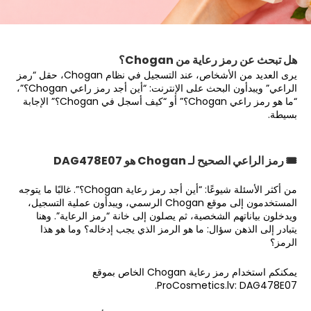
هل تبحث عن رمز رعاية من Chogan؟
يرى العديد من الأشخاص، عند التسجيل في نظام Chogan، حقل “رمز
الراعي” ويبدأون البحث على الإنترنت: “أين أجد رمز راعي Chogan؟”،
“ما هو رمز راعي Chogan؟” أو “كيف أسجل في Chogan؟” الإجابة
بسيطة.
🎟 رمز الراعي الصحيح لـ Chogan هو DAG478E07
من أكثر الأسئلة شيوعًا: “أين أجد رمز رعاية Chogan؟”. غالبًا ما يتوجه
المستخدمون إلى موقع Chogan الرسمي، ويبدأون عملية التسجيل،
ويدخلون بياناتهم الشخصية، ثم يصلون إلى خانة “رمز الرعاية”. وهنا
يتبادر إلى الذهن سؤال: ما هو الرمز الذي يجب إدخاله؟ وما هو هذا
الرمز؟
يمكنكم استخدام رمز رعاية Chogan الخاص بموقع
ProCosmetics.lv: DAG478E07.