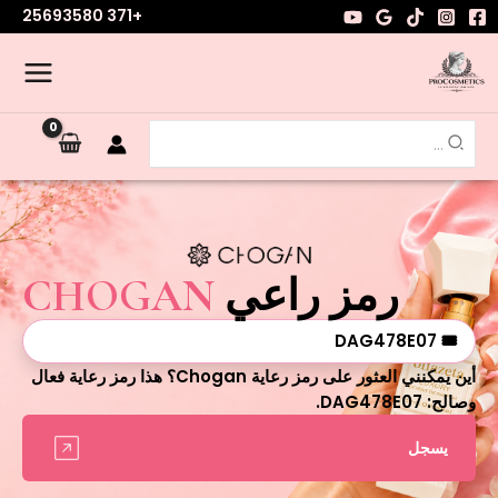
خطي
+371 25693580
لى
لمحتوى
البحث
عن:
رمز راعي
CHOGAN
🎟 DAG478E07
أين يمكنني العثور على رمز رعاية Chogan؟ هذا رمز رعاية فعال
وصالح: DAG478E07.
يسجل