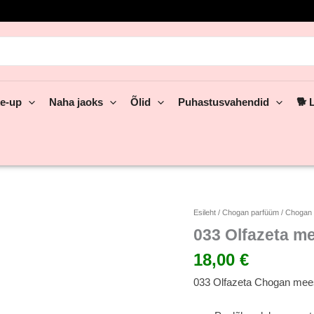
rch
e-up
Naha jaoks
Õlid
Puhastusvahendid
🐕 
033
Esileht
/
Chogan parfüüm
/
Chogan 
Olfazeta
033 Olfazeta me
meeste
18,00
€
parfüüm
nr
033 Olfazeta Chogan meest
333
„Nightfall“
30ml