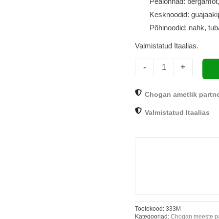
Pealõhnad: bergamot,
kogus
Kesknoodid: guajaakipu
Põhinoodid: nahk, tu
Valmistatud Itaalias.
-
+
Chogan ametlik partn
Valmistatud Itaalias
Tootekood:
333M
Kategooriad:
Chogan meeste p