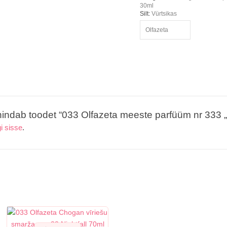
30ml
Silt:
Vürtsikas
Olfazeta
indab toodet “033 Olfazeta meeste parfüüm nr 333 „N
gi sisse
.