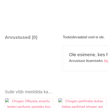
Arvustused (0)
Tooteülevaateid veel ei ole.
Ole esimene, kes h
Arvustuse lisamiseks
lo
Sulle võib meeldida ka…