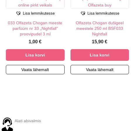
Lisa lemmikutesse
Lisa lemmikutesse
033 Olfazeta Chogan meeste
Olfazeta Chogan dušigeel
parfüüm nr 33 „Nightfall“
meestele 250 ml BSF033
proovipudel 3 ml
Nightfall
1,00
€
15,90
€
Lisa korvi
Lisa korvi
Vaata lähemalt
Vaata lähemalt
Alati abivalmis