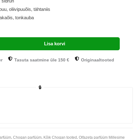
 sidrun
u, oliivipuuõis, tähtaniis
bakaõis, tonkauba
Lisa korvi
er
Tasuta saatmine üle 150 €
Originaaltooted
🔒
arfüüm
,
Chogan parfüüm
,
Kõik Chogan tooted
,
Olfazeta parfüüm Millesime