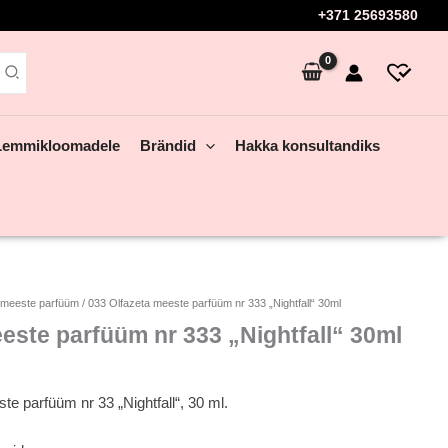
+371 25693580
Lemmikloomadele
Brändid
Hakka konsultandiks
meeste parfüüm
/ 033 Olfazeta meeste parfüüm nr 333 „Nightfall“ 30ml
este parfüüm nr 333 „Nightfall“ 30ml
e parfüüm nr 33 „Nightfall“, 30 ml.