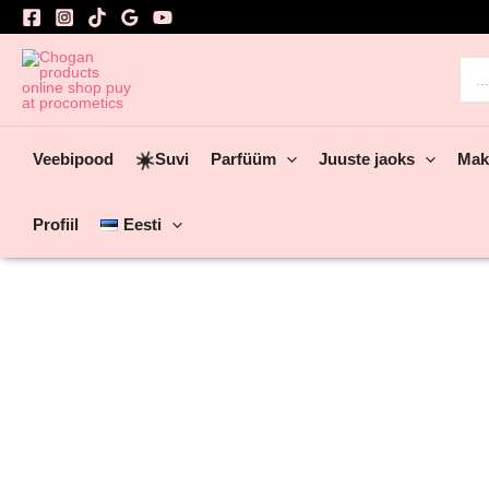
Skip
to
content
Sea
for:
☀️
Veebipood
Suvi
Parfüüm
Juuste jaoks
Mak
Profiil
Eesti
Lisa lemmikutesse