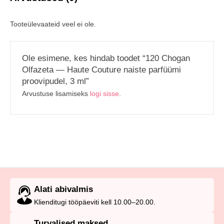
Tooteülevaateid veel ei ole.
Ole esimene, kes hindab toodet “120 Chogan
Olfazeta — Haute Couture naiste parfüümi
proovipudel, 3 ml”
Arvustuse lisamiseks
logi sisse
.
Alati abivalmis
Klienditugi tööpäeviti kell 10.00–20.00.
Turvalised maksed