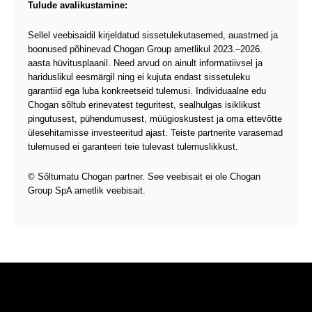
Tulude avalikustamine:
Sellel veebisaidil kirjeldatud sissetulekutasemed, auastmed ja
boonused põhinevad Chogan Group ametlikul 2023.–2026.
aasta hüvitusplaanil. Need arvud on ainult informatiivsel ja
hariduslikul eesmärgil ning ei kujuta endast sissetuleku
garantiid ega luba konkreetseid tulemusi. Individuaalne edu
Chogan sõltub erinevatest teguritest, sealhulgas isiklikust
pingutusest, pühendumusest, müügioskustest ja oma ettevõtte
ülesehitamisse investeeritud ajast. Teiste partnerite varasemad
tulemused ei garanteeri teie tulevast tulemuslikkust.
© Sõltumatu Chogan partner. See veebisait ei ole Chogan
Group SpA ametlik veebisait.