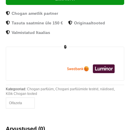
Chogan ametlik partner
Tasuta saatmine üle 150 €
Originaaltooted
Valmistatud Itaalias
🔒
Kategooriad:
Chogan parfüüm
,
Chogani parfüümide testrid, näidised
,
Kõik Chogan tooted
Olfazeta
Arvustused (0)