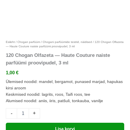
Lisa lemmikutesse
Esileht
/
Chogan parfüüm
/
Chogani parfüümide testrid, näidised
/ 120 Chogan Olfazeta
— Haute Couture naiste parfüümi proovipudel, 3 ml
120 Chogan Olfazeta — Haute Couture naiste
parfüümi proovipudel, 3 ml
1,00
€
Ülemised noodid: mandel, bergamot, punased marjad, hapukas
kirsi aroom
Keskmised noodid: lagrits, roos, Taifi roos, tee
Alumised noodid: aniis, iiris, patšuli, tonkauba, vanilje
-
+
Lisa korvi