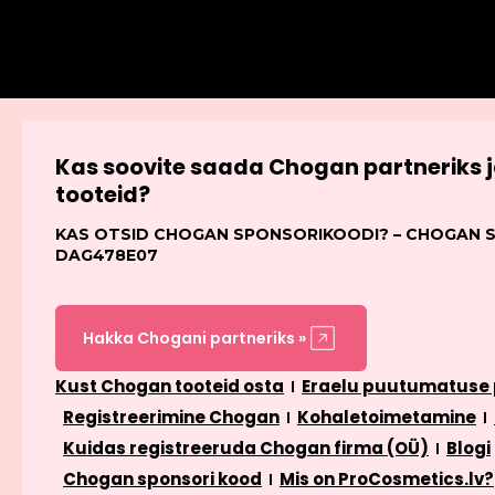
Kas soovite saada Chogan partneriks
tooteid?
KAS OTSID CHOGAN SPONSORIKOODI? – CHOGAN 
DAG478E07
Hakka Chogani partneriks »
Kust Chogan tooteid osta
Eraelu puutumatuse p
Registreerimine Chogan
Kohaletoimetamine
Kuidas registreeruda Chogan firma (OÜ)
Blogi
Chogan sponsori kood
Mis on ProCosmetics.lv?