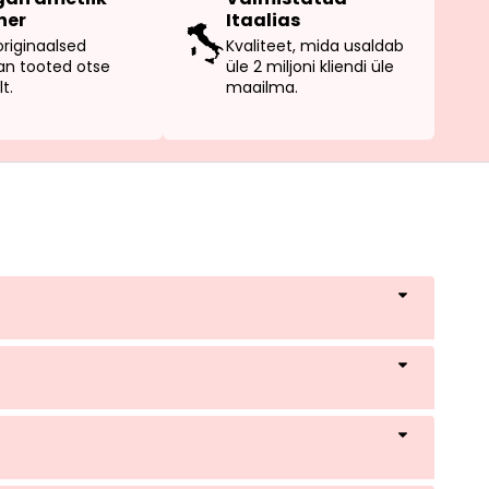
ner
Itaalias
originaalsed
Kvaliteet, mida usaldab
n tooted otse
üle 2 miljoni kliendi üle
lt.
maailma.