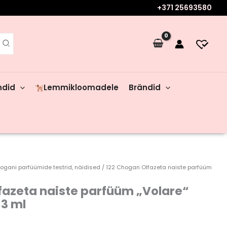
+371 25693580
ndid
Lemmikloomadele
Brändid
ogani parfüümide testrid, näidised
/ 122 Chogan Olfazeta naiste parfüüm
fazeta naiste parfüüm „Volare“
3 ml