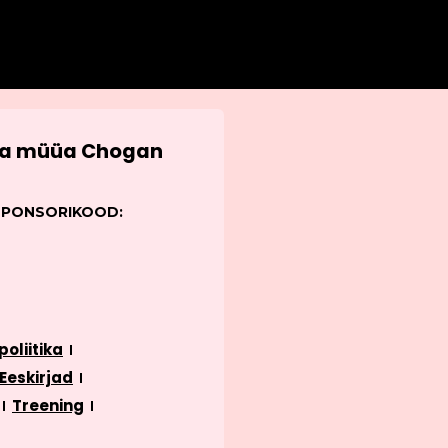
 ja müüa Chogan
SPONSORIKOOD:
oliitika
Eeskirjad
Treening