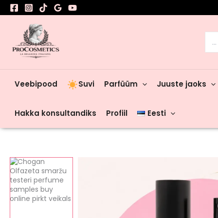
Skip
to
content
Sea
for:
Veebipood
Suvi
Parfüüm
Juuste jaoks
Hakka konsultandiks
Profiil
Eesti