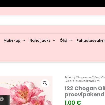
rch
Make-up
Naha jaoks
Õlid
Puhastusvahe
122
Esileht
/
Chogan parfüüm
/
Ch
„Volare“ proovipakend 3 ml
Chogan
122 Chogan Ol
Olfazeta
naiste
proovipakend 
parfüüm
1,00
€
„Volare“