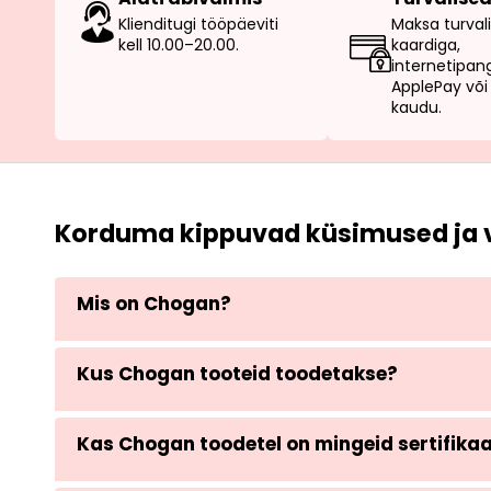
Klienditugi tööpäeviti
Maksa turvali
kell 10.00–20.00.
kaardiga,
internetipan
ApplePay või 
kaudu.
Korduma kippuvad küsimused ja 
Mis on Chogan?
Kus Chogan tooteid toodetakse?
Kas Chogan toodetel on mingeid sertifika