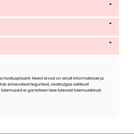
üvitusplaanil. Need arvud on ainult informatiivsel ja
b erinevatest teguritest, sealhulgas isiklikust
ulemused ei garanteeri teie tulevast tulemuslikkust.