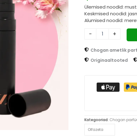
proovipakend
Ülemised noodid: musts
3
Keskmised noodid: jasmi
ml
kogus
Alumised noodid: merev
-
+
Chogan ametlik par
Originaaltooted
Kategooriad:
Chogan parf
Olfazeta