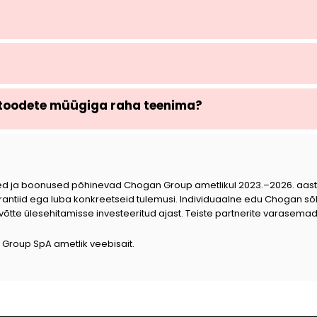
toodete müügiga raha teenima?
ed ja boonused põhinevad Chogan Group ametlikul 2023.–2026. aasta h
rantiid ega luba konkreetseid tulemusi. Individuaalne edu Chogan sõltu
te ülesehitamisse investeeritud ajast. Teiste partnerite varasemad t
 Group SpA ametlik veebisait.