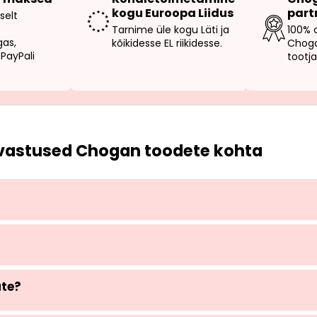
kogu Euroopa Liidus
part
selt
Tarnime üle kogu Läti ja
100% 
gas,
kõikidesse EL riikidesse.
Choga
PayPali
tootja
vastused Chogan toodete kohta
ate?