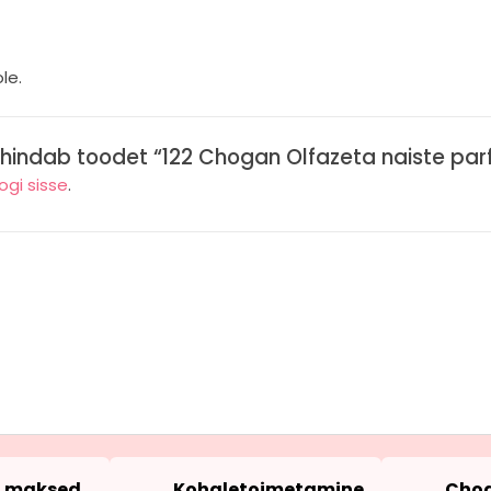
le.
 hindab toodet “122 Chogan Olfazeta naiste pa
logi sisse
.
d maksed
Kohaletoimetamine
Chog