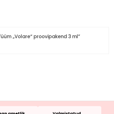
rfüüm „Volare“ proovipakend 3 ml”
an ametlik
Valmistatud