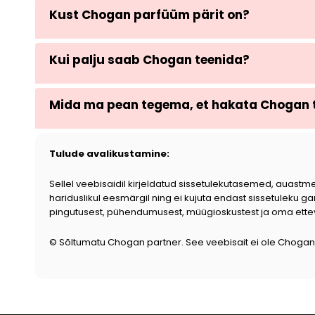
Kust Chogan parfüüm pärit on?
Kui palju saab Chogan teenida?
Mida ma pean tegema, et hakata Chogan 
Tulude avalikustamine:
Sellel veebisaidil kirjeldatud sissetulekutasemed, auastm
hariduslikul eesmärgil ning ei kujuta endast sissetuleku ga
pingutusest, pühendumusest, müügioskustest ja oma ettevõt
© Sõltumatu Chogan partner. See veebisait ei ole Chogan