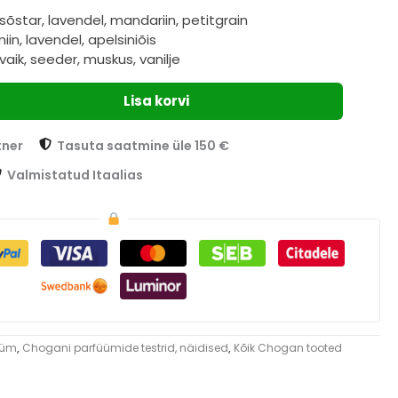
õstar, lavendel, mandariin, petitgrain
in, lavendel, apelsiniõis
aik, seeder, muskus, vanilje
Lisa korvi
tner
Tasuta saatmine üle 150 €
Valmistatud Itaalias
üüm
,
Chogani parfüümide testrid, näidised
,
Kõik Chogan tooted