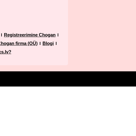
Registreerimine Chogan
Chogan firma (OÜ)
Blogi
s.lv?
127 Olfazeta Chogan unisex-parfüüm nr 127, proovipaken