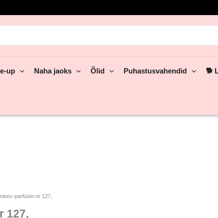
rch
e-up
Naha jaoks
Õlid
Puhastusvahendid
🐕 
nisex-parfüüm nr 127,
r 127,