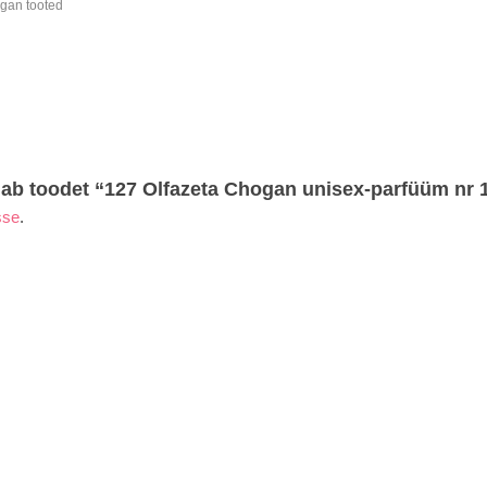
gan tooted
dab toodet “127 Olfazeta Chogan unisex-parfüüm nr 
sse
.