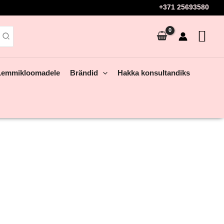
+371 25693580
Lemmikloomadele
Brändid
Hakka konsultandiks