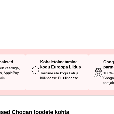
 maksed
Kohaletoimetamine
Chog
kogu Euroopa Liidus
partn
elt kaardiga,
as, ApplePay
Tarnime üle kogu Läti ja
100% o
udu.
kõikidesse EL riikidesse.
Choga
tootjalt
sed Chogan toodete kohta