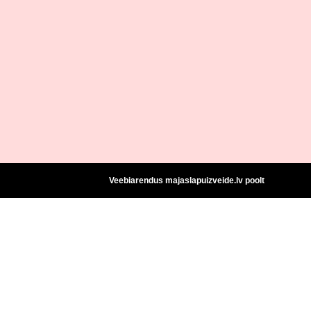
Veebiarendus majaslapuizveide.lv poolt
d 3 ml