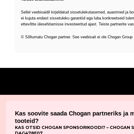
Sellel veebisaidil kirjeldatud sissetulekutasemed, auastmed ja b
ei kujuta endast sissetuleku garantiid ega luba konkreetseid tul
ettevõtte ülesehitamisse investeeritud ajast. Teiste partnerite va
© Sõltumatu Chogan partner. See veebisait ei ole Chogan Group 
Kas soovite saada Chogan partneriks ja
tooteid?
KAS OTSID CHOGAN SPONSORIKOODI? – CHOGAN 
DAG478E07