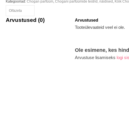
Kategooriad:
Chogan parfüüm
,
Chogani parfüümide testrid, näidised
,
Kõik Cho
Olfazeta
Arvustused (0)
Arvustused
Tooteülevaateid veel ei ole.
Ole esimene, kes hin
Arvustuse lisamiseks
logi si