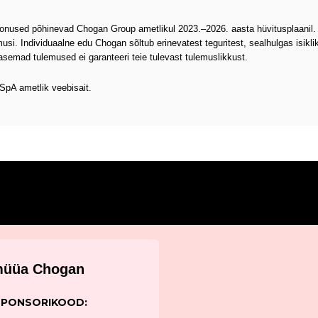
oonused põhinevad Chogan Group ametlikul 2023.–2026. aasta hüvitusplaanil. Ne
emusi. Individuaalne edu Chogan sõltub erinevatest teguritest, sealhulgas is
rasemad tulemused ei garanteeri teie tulevast tulemuslikkust.
SpA ametlik veebisait.
 müüa Chogan
SPONSORIKOOD: