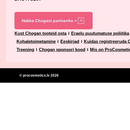
Hakka Chogani partneriks »
Kust Chogan tooteid osta
Eraelu puutumatuse poliitika
Kohaletoimetamine
Eeskirjad
Kuidas registreeruda 
Treening
Chogan sponsori kood
Mis on ProCosmetic
© procosmetics.lv 2026
127
Olfazeta
1,00
€
Chogan
-
+
Lisa korvi
unisex-