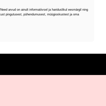
ed arvud on ainult informatiivsel ja hariduslikul eesmärgil ning
iklikust pingutusest, pühendumusest, müügioskustest ja oma