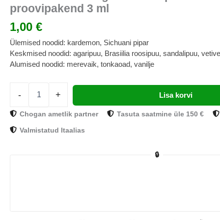
proovipakend 3 ml
1,00
€
Ülemised noodid: kardemon, Sichuani pipar
Keskmised noodid: agaripuu, Brasiilia roosipuu, sandalipuu, vetive
Alumised noodid: merevaik, tonkaoad, vanilje
-
+
Lisa korvi
Chogan ametlik partner
Tasuta saatmine üle 150 €
Valmistatud Itaalias
🔒