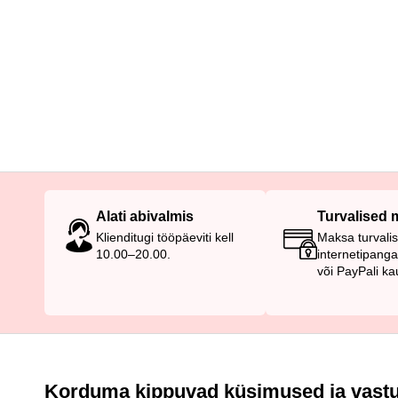
Alati abivalmis
Turvalised
Klienditugi tööpäeviti kell
Maksa turvalis
10.00–20.00.
internetipang
või PayPali ka
Korduma kippuvad küsimused ja vastu