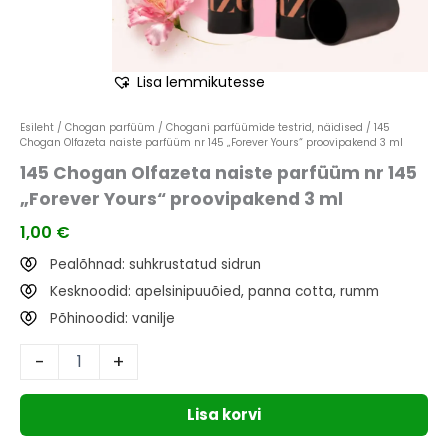
Lisa lemmikutesse
Esileht
/
Chogan parfüüm
/
Chogani parfüümide testrid, näidised
/ 145
Chogan Olfazeta naiste parfüüm nr 145 „Forever Yours“ proovipakend 3 ml
145 Chogan Olfazeta naiste parfüüm nr 145
„Forever Yours“ proovipakend 3 ml
1,00
€
Pealõhnad: suhkrustatud sidrun
Kesknoodid: apelsinipuuõied, panna cotta, rumm
Põhinoodid: vanilje
-
+
Lisa korvi