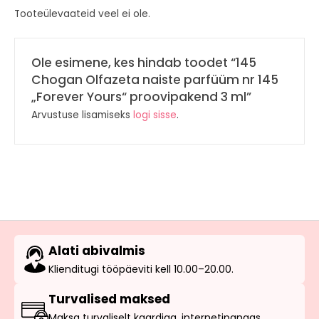
Tooteülevaateid veel ei ole.
Ole esimene, kes hindab toodet “145
Chogan Olfazeta naiste parfüüm nr 145
„Forever Yours“ proovipakend 3 ml”
Arvustuse lisamiseks
logi sisse
.
Alati abivalmis
Klienditugi tööpäeviti kell 10.00–20.00.
Turvalised maksed
Maksa turvaliselt kaardiga, internetipangas,