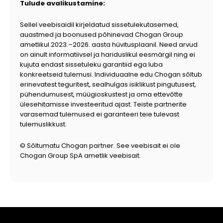
Tulude avalikustamine:
Sellel veebisaidil kirjeldatud sissetulekutasemed,
auastmed ja boonused põhinevad Chogan Group
ametlikul 2023.–2026. aasta hüvitusplaanil. Need arvud
on ainult informatiivsel ja hariduslikul eesmärgil ning ei
kujuta endast sissetuleku garantiid ega luba
konkreetseid tulemusi. Individuaalne edu Chogan sõltub
erinevatest teguritest, sealhulgas isiklikust pingutusest,
pühendumusest, müügioskustest ja oma ettevõtte
ülesehitamisse investeeritud ajast. Teiste partnerite
varasemad tulemused ei garanteeri teie tulevast
tulemuslikkust.
© Sõltumatu Chogan partner. See veebisait ei ole
Chogan Group SpA ametlik veebisait.