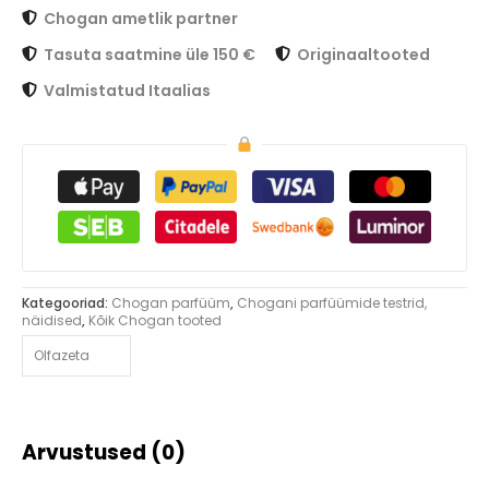
Chogan ametlik partner
Tasuta saatmine üle 150 €
Originaaltooted
Valmistatud Itaalias
Kategooriad:
Chogan parfüüm
,
Chogani parfüümide testrid,
näidised
,
Kõik Chogan tooted
Olfazeta
Arvustused (0)