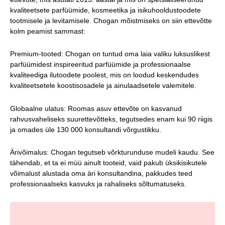
kvaliteetsete parfüümide, kosmeetika ja isikuhooldustoodete
tootmisele ja levitamisele. Chogan mõistmiseks on siin ettevõtte
kolm peamist sammast:
Premium-tooted: Chogan on tuntud oma laia valiku luksuslikest
parfüümidest inspireeritud parfüümide ja professionaalse
kvaliteediga ilutoodete poolest, mis on loodud keskendudes
kvaliteetsetele koostisosadele ja ainulaadsetele valemitele.
Globaalne ulatus: Roomas asuv ettevõte on kasvanud
rahvusvaheliseks suurettevõtteks, tegutsedes enam kui 90 riigis
ja omades üle 130 000 konsultandi võrgustikku.
Ärivõimalus: Chogan tegutseb võrkturunduse mudeli kaudu. See
tähendab, et ta ei müü ainult tooteid, vaid pakub üksikisikutele
võimalust alustada oma äri konsultandina, pakkudes teed
professionaalseks kasvuks ja rahaliseks sõltumatuseks.