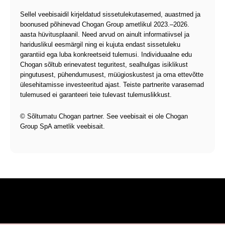
Sellel veebisaidil kirjeldatud sissetulekutasemed, auastmed ja
boonused põhinevad Chogan Group ametlikul 2023.–2026.
aasta hüvitusplaanil. Need arvud on ainult informatiivsel ja
hariduslikul eesmärgil ning ei kujuta endast sissetuleku
garantiid ega luba konkreetseid tulemusi. Individuaalne edu
Chogan sõltub erinevatest teguritest, sealhulgas isiklikust
pingutusest, pühendumusest, müügioskustest ja oma ettevõtte
ülesehitamisse investeeritud ajast. Teiste partnerite varasemad
tulemused ei garanteeri teie tulevast tulemuslikkust.
© Sõltumatu Chogan partner. See veebisait ei ole Chogan
Group SpA ametlik veebisait.