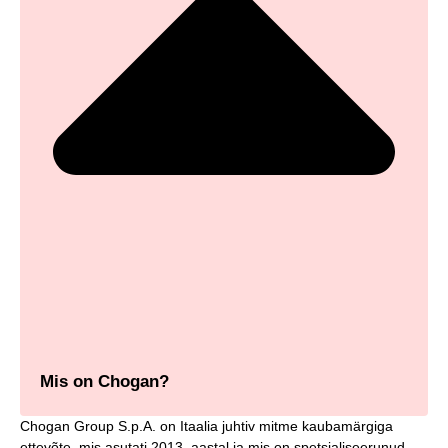
Mis on Chogan?
Chogan Group S.p.A. on Itaalia juhtiv mitme kaubamärgiga
ettevõte, mis asutati 2013. aastal ja mis on spetsialiseerunud