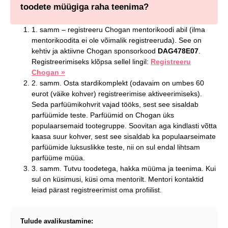
toodete müügiga raha teenima?
1. samm – registreeru Chogan mentorikoodi abil (ilma
mentorikoodita ei ole võimalik registreeruda). See on
kehtiv ja aktiivne Chogan sponsorkood
DAG478E07
.
Registreerimiseks klõpsa sellel lingil:
Registreeru
Chogan »
2. samm. Osta stardikomplekt (odavaim on umbes 60
eurot (väike kohver) registreerimise aktiveerimiseks).
Seda parfüümikohvrit vajad tööks, sest see sisaldab
parfüümide teste. Parfüümid on Chogan üks
populaarsemaid tootegruppe. Soovitan aga kindlasti võtta
kaasa suur kohver, sest see sisaldab ka populaarseimate
parfüümide luksuslikke teste, nii on sul endal lihtsam
parfüüme müüa.
3. samm. Tutvu toodetega, hakka müüma ja teenima. Kui
sul on küsimusi, küsi oma mentorilt. Mentori kontaktid
leiad pärast registreerimist oma profiilist.
Tulude avalikustamine: