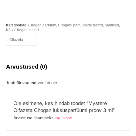
Kategooriad:
Chogan parfüüm
,
Chogani parfüümide testrid, näidised
,
Kõik Chogan tooted
Olfazeta
Arvustused (0)
Tooteülevaateid veel ei ole.
Ole esimene, kes hindab toodet “Mystère
Olfazeta Chogan luksusparfüümi proov 3 ml”
Arvustuse lisamiseks
logi sisse
.