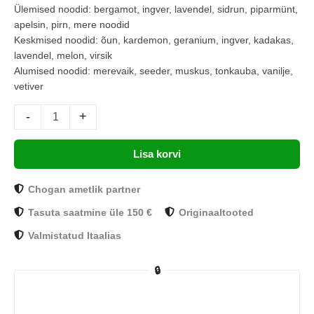
Ülemised noodid: bergamot, ingver, lavendel, sidrun, piparmünt,
apelsin, pirn, mere noodid
Keskmised noodid: õun, kardemon, geranium, ingver, kadakas,
lavendel, melon, virsik
Alumised noodid: merevaik, seeder, muskus, tonkauba, vanilje,
vetiver
-
+
Lisa korvi
Chogan ametlik partner
Tasuta saatmine üle 150 €
Originaaltooted
Valmistatud Itaalias
🔒