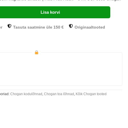
Lisa korvi
er
Tasuta saatmine üle 150 €
Originaaltooted
oriad:
Chogan kodulõhnad
,
Chogan toa lõhnad
,
Kõik Chogan tooted