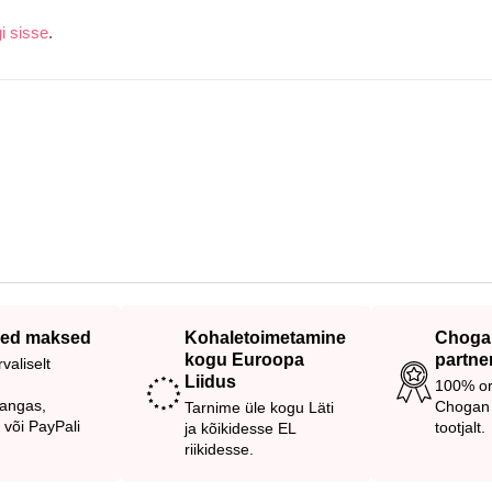
gi sisse
.
sed maksed
Kohaletoimetamine
Chogan
kogu Euroopa
partne
valiselt
Liidus
100% or
pangas,
Chogan 
Tarnime üle kogu Läti
või PayPali
tootjalt.
ja kõikidesse EL
riikidesse.