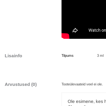
Lisainfo
Tilpums
3 ml
Arvustused (0)
Tooteülevaateid veel ei ole.
Ole esimene, kes h