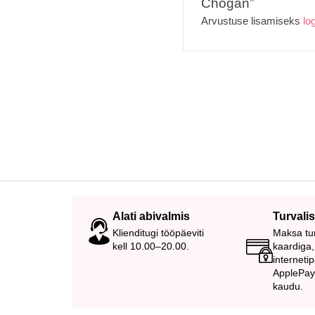
Chogan”
Arvustuse lisamiseks
lo
Alati abivalmis
Turvali
Klienditugi tööpäeviti
Maksa tur
kell 10.00–20.00.
kaardiga,
interneti
ApplePay 
kaudu.