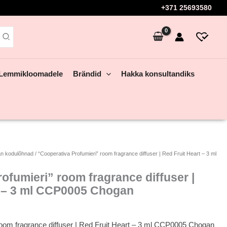
+371 25693580
Lemmikloomadele
Brändid
Hakka konsultandiks
n kodulõhnad
/ “Cooperativa Profumieri” room fragrance diffuser | Red Fruit Heart – 3 ml
ofumieri” room fragrance diffuser |
t – 3 ml CCP0005 Chogan
room fragrance diffuser | Red Fruit Heart – 3 ml CCP0005 Chogan