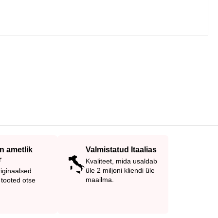
 ametlik
Valmistatud Itaalias
r
Kvaliteet, mida usaldab
üle 2 miljoni kliendi üle
iginaalsed
maailma.
tooted otse