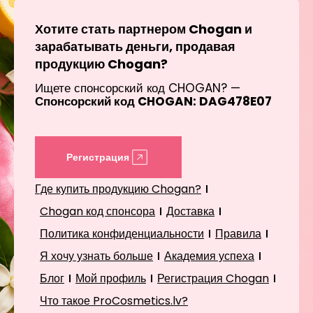
Хотите стать партнером Chogan и
зарабатывать деньги, продавая
продукцию Chogan?
Ищете спонсорский код CHOGAN? —
Спонсорский код CHOGAN: DAG478E07
Регистрация
Где купить продукцию Chogan?
Chogan код спонсора
Доставка
Политика конфиденциальности
Правила
Я хочу узнать больше
Академия успеха
Блог
Мой профиль
Регистрация Chogan
Что такое ProCosmetics.lv?