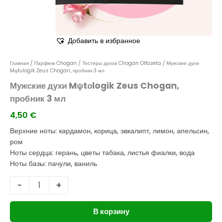
Добавить в избранное
Главная
/
Парфюм Chogan
/
Тестеры духов Chogan Olfazeta
/ Мужские духи
Mψtοlogik Zeus Chogan, пробник 3 мл
Мужские духи Mψtοlogik Zeus Chogan,
пробник 3 мл
4,50
€
Верхние ноты: кардамон, корица, эвкалипт, лимон, апельсин,
ром
Ноты сердца: герань, цветы табака, листья фиалки, вода
Ноты базы: пачули, ваниль
-
+
В корзину