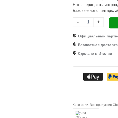
Ноты сердца: гелиотроп,
27
L’Amour
Базовые ноты: янтарь, а
Rare,
пробник
-
+
3
мл
Официальный партн
Бесплатная доставка 
Сделано в Италии
Категории:
Вся продукция Ch