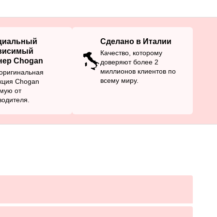
циальный
Сделано в Италии
висимый
Качество, которому
нер Chogan
доверяют более 2
миллионов клиентов по
оригинальная
всему миру.
кция Chogan
мую от
водителя.