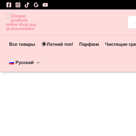
Перейти
к
содержимому
Пои
☀️
Все товары
Летний топ!
Парфюм
Чистящие ср
Русский