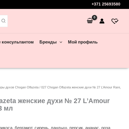
+371 25693580
е консультантом
Бренды
Мой профиль
еры духов Chogan Olfazeta
/ 027 Chogan Olfazeta женские духи № 27 L’Amour Rare,
fazeta женские духи № 27 L’Amour
3 мл
икоса, бергамот, сирень, ландыш, персик, ананас, роза