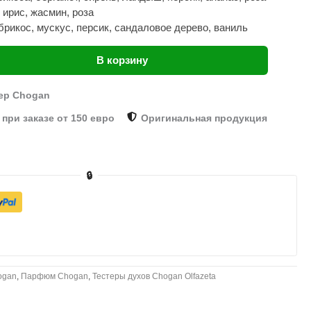
 ирис, жасмин, роза
брикос, мускус, персик, сандаловое дерево, ваниль
В корзину
ер Chogan
при заказе от 150 евро
Оригинальная продукция
🔒
ogan
,
Парфюм Chogan
,
Тестеры духов Chogan Olfazeta