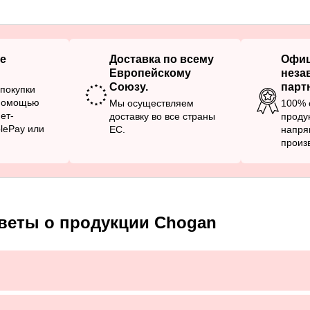
е
Доставка по всему
Офи
Европейскому
неза
Союзу.
парт
покупки
 помощью
Мы осуществляем
100% 
ет-
доставку во все страны
проду
plePay или
ЕС.
напря
произ
веты о продукции Chogan