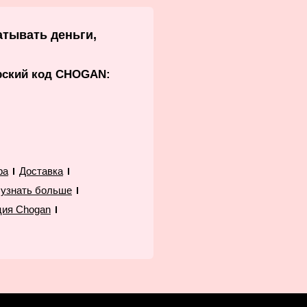
атывать деньги,
рский код CHOGAN:
ра
Доставка
 узнать больше
ция Chogan