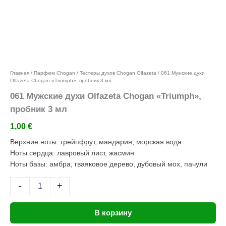
Добавить в избранное
Главная
/
Парфюм Chogan
/
Тестеры духов Chogan Olfazeta
/ 061 Мужские духи
Olfazeta Chogan «Triumph», пробник 3 мл
061 Мужские духи Olfazeta Chogan «Triumph»,
пробник 3 мл
1,00
€
Верхние ноты: грейпфрут, мандарин, морская вода
Ноты сердца: лавровый лист, жасмин
Ноты базы: амбра, гваяковое дерево, дубовый мох, пачули
-
+
В корзину