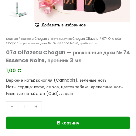
мл
Добавить в избранное
Главная
/
Парфюм Chogan
/
Тестеры духов Chogan Olfazeta
/ 074 Olfazeta
Chogan — роскошные духи № 74 Essence Noire, пробник 3 мл
074 Olfazeta Chogan — роскошные духи № 74
Essence Noire, пробник 3 мл
1,00
€
Верхние ноты: конопля (Cannabis), зеленые ноты
Ноты сердца: кофе, смола, цветок табака, древесные ноты
Базовые ноты: агар (Oud), ладан
-
+
В корзину