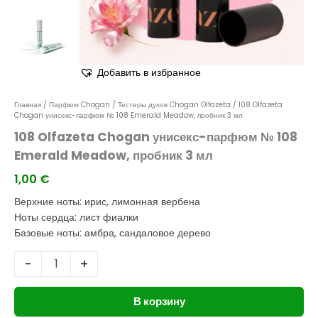
мл
Добавить в избранное
Главная
/
Парфюм Chogan
/
Тестеры духов Chogan Olfazeta
/ 108 Olfazeta
Chogan унисекс-парфюм № 108 Emerald Meadow, пробник 3 мл
108 Olfazeta Chogan унисекс-парфюм № 108
Emerald Meadow, пробник 3 мл
1,00
€
Верхние ноты: ирис, лимонная вербена
Ноты сердца: лист фиалки
Базовые ноты: амбра, сандаловое дерево
-
+
В корзину