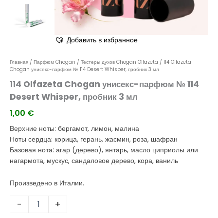
Добавить в избранное
Главная
/
Парфюм Chogan
/
Тестеры духов Chogan Olfazeta
/ 114 Olfazeta
Chogan унисекс-парфюм № 114 Desert Whisper, пробник 3 мл
114 Olfazeta Chogan унисекс-парфюм № 114
Desert Whisper, пробник 3 мл
1,00
€
Верхние ноты: бергамот, лимон, малина
Ноты сердца: корица, герань, жасмин, роза, шафран
Базовая нота: агар (дерево), янтарь, масло циприолы или
нагармота, мускус, сандаловое дерево, кора, ваниль
Произведено в Италии.
-
+