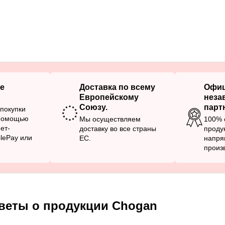
е
Доставка по всему
Офи
Европейскому
неза
Союзу.
парт
покупки
 помощью
Мы осуществляем
100% 
ет-
доставку во все страны
проду
plePay или
ЕС.
напря
произ
веты о продукции Chogan