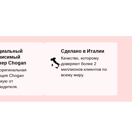
циальный
Сделано в Италии
висимый
Качество, которому
нер Chogan
доверяют более 2
миллионов клиентов по
оригинальная
всему миру.
кция Chogan
мую от
водителя.