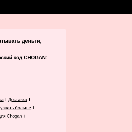
атывать деньги,
рский код CHOGAN:
ра
Доставка
 узнать больше
ция Chogan