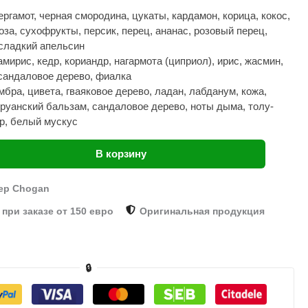
ергамот, черная смородина, цукаты, кардамон, корица, кокос,
оза, сухофрукты, персик, перец, ананас, розовый перец,
 сладкий апельсин
амирис, кедр, кориандр, нагармота (циприол), ирис, жасмин,
сандаловое дерево, фиалка
мбра, цивета, гваяковое дерево, ладан, лабданум, кожа,
еруанский бальзам, сандаловое дерево, ноты дыма, толу-
ер, белый мускус
В корзину
ер Chogan
при заказе от 150 евро
Оригинальная продукция
🔒