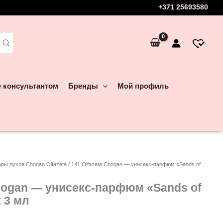
+371 25693580
е консультантом
Бренды
Мой профиль
еры духов Chogan Olfazeta
/ 141 Olfazeta Chogan — унисекс-парфюм «Sands of
Chogan — унисекс-парфюм «Sands of
 3 мл