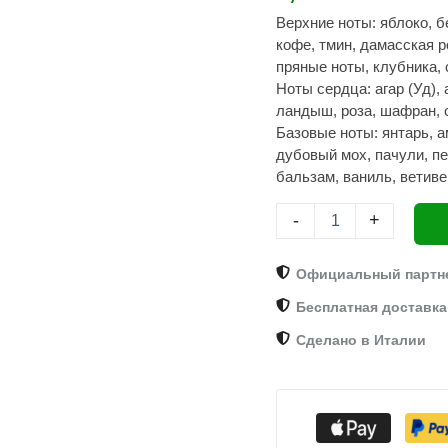
унисекс-
Верхние ноты: яблоко, б
парфюм
кофе, тмин, дамасская р
«Sands
of
пряные ноты, клубника,
Time»,
Ноты сердца: агар (Уд), 
пробник
ландыш, роза, шафран, 
3
Базовые ноты: янтарь, а
мл
дубовый мох, пачули, п
бальзам, ваниль, ветив
-
+
Официальный партн
Бесплатная доставка 
Сделано в Италии