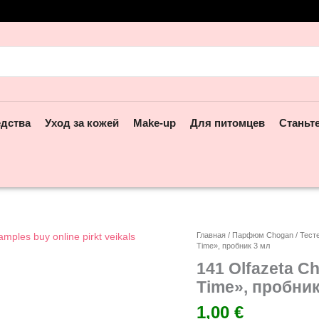
ск:
едства
Уход за кожей
Make-up
Для питомцев
Станьт
Количество
Главная
/
Парфюм Chogan
/
Тест
Time», пробник 3 мл
товара
141
141 Olfazeta 
Olfazeta
Time», пробник
Chogan
—
1,00
€