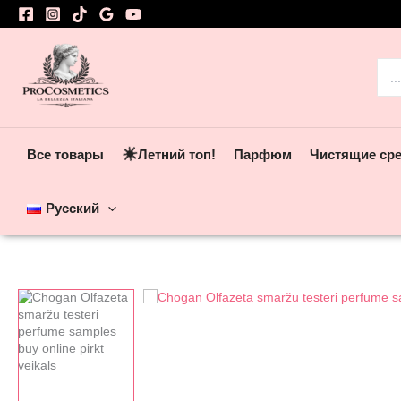
Перейти
к
содержимому
Пои
☀️
Все товары
Летний топ!
Парфюм
Чистящие ср
Русский