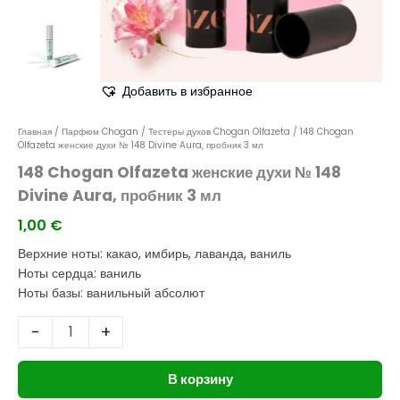
мл
Добавить в избранное
Главная
/
Парфюм Chogan
/
Тестеры духов Chogan Olfazeta
/ 148 Chogan
Olfazeta женские духи № 148 Divine Aura, пробник 3 мл
148 Chogan Olfazeta женские духи № 148
Divine Aura, пробник 3 мл
1,00
€
Верхние ноты: какао, имбирь, лаванда, ваниль
Ноты сердца: ваниль
Ноты базы: ванильный абсолют
-
+
В корзину