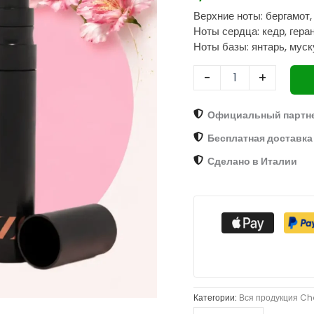
духи
Верхние ноты: бергамот,
№
Ноты сердца: кедр, гера
160
British
Ноты базы: янтарь, муск
Charm,
пробник
-
+
3
мл
Официальный партн
Бесплатная доставка 
Сделано в Италии
Категории:
Вся продукция C