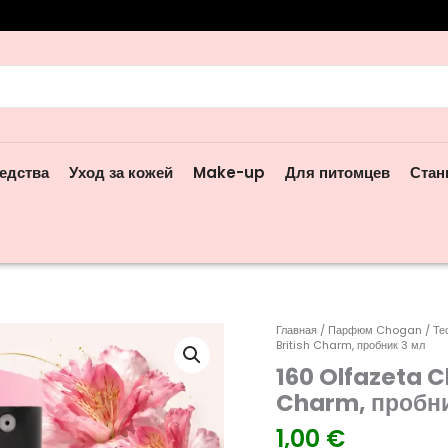
ск:
едства
Уход за кожей
Make-up
Для питомцев
Стан
Количество
Главная
/
Парфюм Chogan
/
Те
British Charm, пробник 3 мл
товара
160 Olfazeta 
160
Olfazeta
Charm, пробни
Chogan
1,00
€
мужские