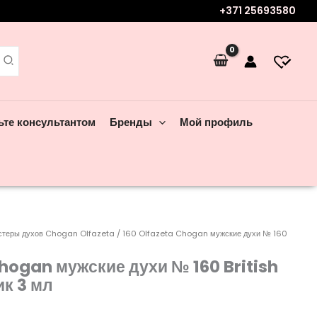
+371 25693580
ьте консультантом
Бренды
Мой профиль
стеры духов Chogan Olfazeta
/ 160 Olfazeta Chogan мужские духи № 160
Chogan мужские духи № 160 British
к 3 мл