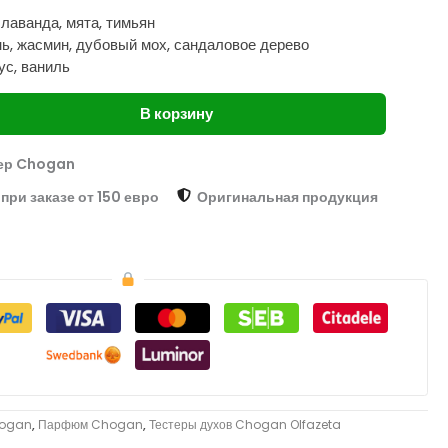
 лаванда, мята, тимьян
нь, жасмин, дубовый мох, сандаловое дерево
ус, ваниль
В корзину
ер Chogan
при заказе от 150 евро
Оригинальная продукция
hogan
,
Парфюм Chogan
,
Тестеры духов Chogan Olfazeta