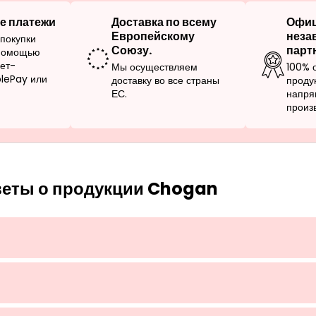
е платежи
Доставка по всему
Офи
Европейскому
неза
покупки
Союзу.
парт
 помощью
нет-
Мы осуществляем
100% 
plePay или
доставку во все страны
проду
ЕС.
напря
произ
веты о продукции Chogan