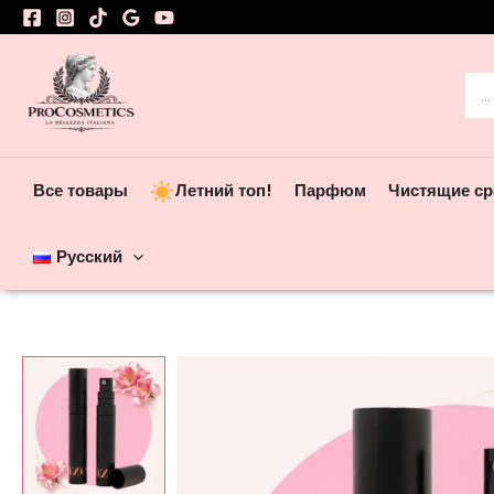
Перейти
к
содержимому
Пои
Все товары
Летний топ!
Парфюм
Чистящие ср
Русский