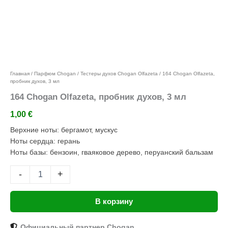
Добавить в избранное
Главная
/
Парфюм Chogan
/
Тестеры духов Chogan Olfazeta
/ 164 Chogan Olfazeta,
пробник духов, 3 мл
164 Chogan Olfazeta, пробник духов, 3 мл
1,00
€
Верхние ноты: бергамот, мускус
Ноты сердца: герань
Ноты базы: бензоин, гваяковое дерево, перуанский бальзам
-
+
В корзину
Официальный партнер Chogan