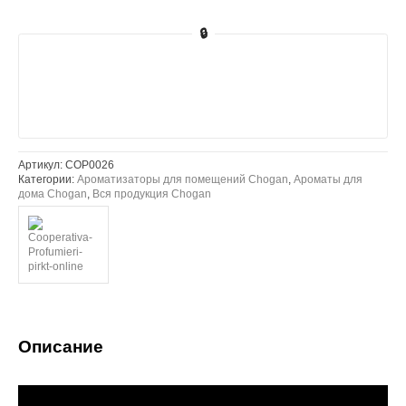
🔒
Артикул:
COP0026
Категории:
Ароматизаторы для помещений Chogan
,
Ароматы для
дома Chogan
,
Вся продукция Chogan
Описание