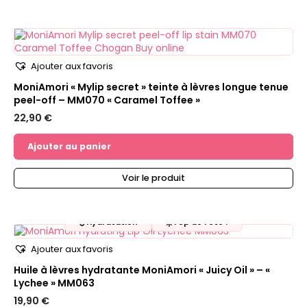
Ajouter aux favoris
MoniAmori « Mylip secret » teinte à lèvres longue tenue
peel-off – MM070 « Caramel Toffee »
22,90
€
Ajouter au panier
Voir le produit
💧
☀️
Hydratation
Top de l'été !
Ajouter aux favoris
Huile à lèvres hydratante MoniAmori « Juicy Oil » – «
Lychee » MM063
19,90
€