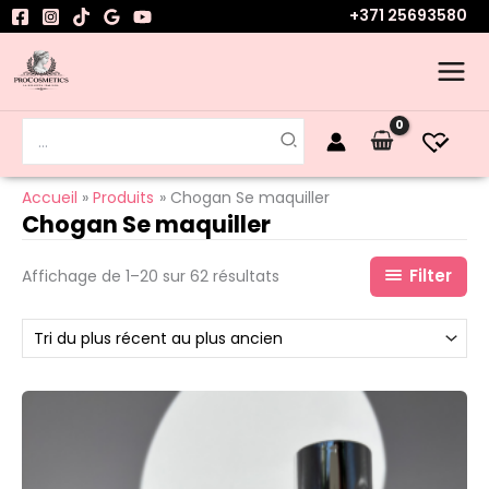
Trié
Aller
+371 25693580
du
au
plus
contenu
récent
au
plus
ancien
Rechercher:
Accueil
Produits
Chogan Se maquiller
Chogan Se maquiller
Filter
Affichage de 1–20 sur 62 résultats