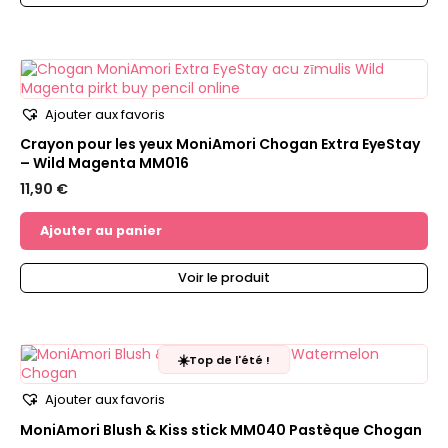
Ajouter aux favoris
Crayon pour les yeux MoniAmori Chogan Extra EyeStay
– Wild Magenta MM016
11,90
€
Ajouter au panier
Voir le produit
☀️
Top de l'été !
Ajouter aux favoris
MoniAmori Blush & Kiss stick MM040 Pastèque Chogan