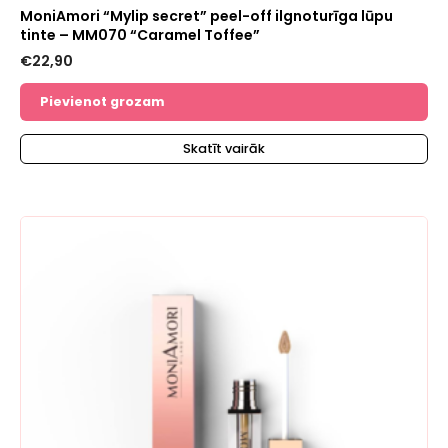
MoniAmori “Mylip secret” peel-off ilgnoturīga lūpu
tinte – MM070 “Caramel Toffee”
€
22,90
Pievienot grozam
Skatīt vairāk