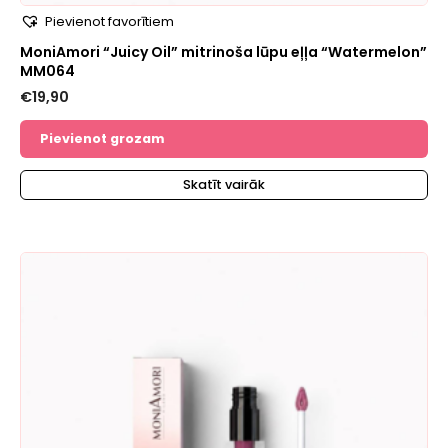
Pievienot favorītiem
MoniAmori “Juicy Oil” mitrinoša lūpu eļļa “Watermelon”
MM064
€
19,90
Pievienot grozam
Skatīt vairāk