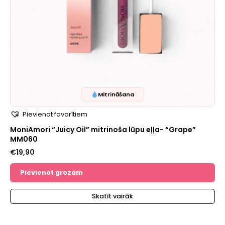
Mitrināšana
Pievienot favorītiem
MoniAmori “Juicy Oil” mitrinoša lūpu eļļa- “Grape”
MM060
€
19,90
Pievienot grozam
Skatīt vairāk