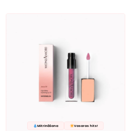
Mitrināšana
Vasaras hits!