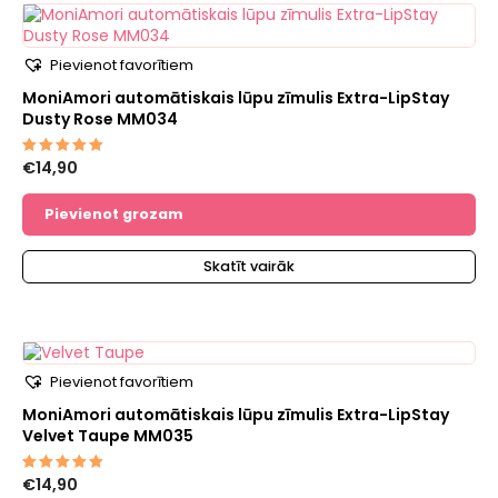
Pievienot favorītiem
MoniAmori automātiskais lūpu zīmulis Extra-LipStay
Dusty Rose MM034
€
14,90
Novērtēts
ar
5.00
no 5
Pievienot grozam
Skatīt vairāk
Pievienot favorītiem
MoniAmori automātiskais lūpu zīmulis Extra-LipStay
Velvet Taupe MM035
€
14,90
Novērtēts
ar