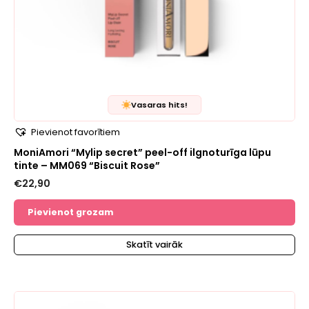
Vasaras hits!
Pievienot favorītiem
MoniAmori “Mylip secret” peel-off ilgnoturīga lūpu
tinte – MM069 “Biscuit Rose”
€
22,90
Pievienot grozam
Skatīt vairāk