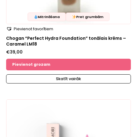
Mitrināšana
Pret grumbām
Pievienot favorītiem
Chogan “Perfect Hydra Foundation” tonālais krēms –
Caramel LM18
€
39,00
Pievienot grozam
Skatīt vairāk