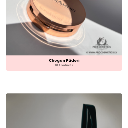
Chogan Pūderi
10 Products