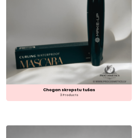
Chogan skropstu tušas
3 Products