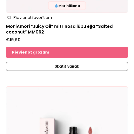
Mitrināšana
Pievienot favorītiem
MoniAmori “Juicy Oil” mitrinoša lūpu eļļa “Salted
coconut” MM062
€
19,90
Pievienot grozam
Skatīt vairāk