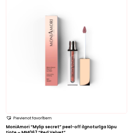
Pievienot favorītiem
MoniAmori “Mylip secret” peel-off ilgnoturīga lūpu
tinte – MM067 “Red Velvet”