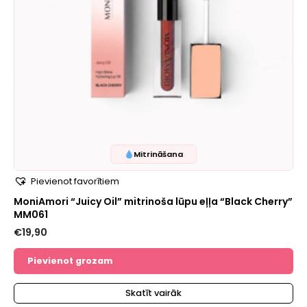
Mitrināšana
Pievienot favorītiem
MoniAmori “Juicy Oil” mitrinoša lūpu eļļa “Black Cherry”
MM061
€
19,90
Pievienot grozam
Skatīt vairāk