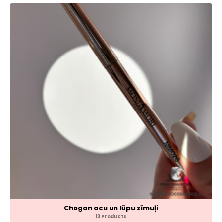
Chogan acu un lūpu zīmuļi
13 Products