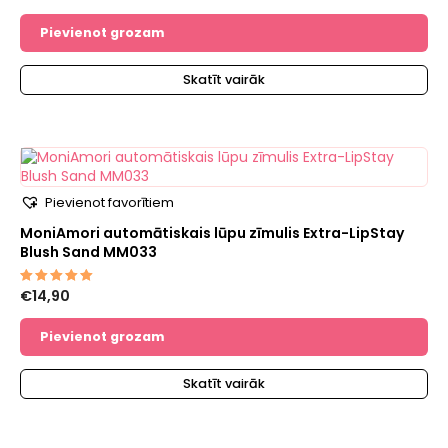
ar
5.00
no 5
Pievienot grozam
Skatīt vairāk
Pievienot favorītiem
MoniAmori automātiskais lūpu zīmulis Extra-LipStay
Blush Sand MM033
€
14,90
Novērtēts
ar
5.00
no 5
Pievienot grozam
Skatīt vairāk