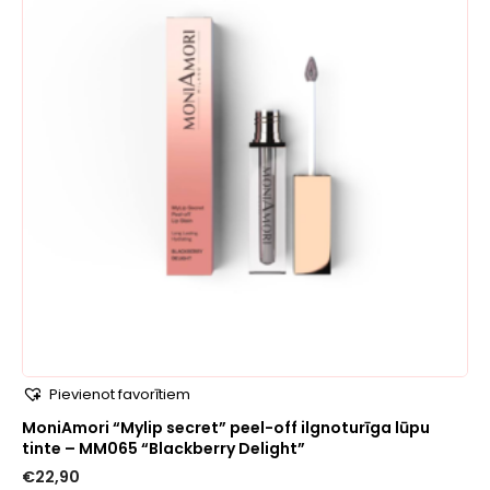
Pievienot favorītiem
MoniAmori “Mylip secret” peel-off ilgnoturīga lūpu
tinte – MM065 “Blackberry Delight”
€
22,90