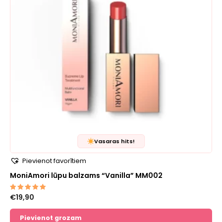
Vasaras hits!
Pievienot favorītiem
MoniAmori lūpu balzams “Vanilla” MM002
€
19,90
Novērtēts
ar
5.00
no 5
Pievienot grozam