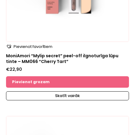
Pievienot favorītiem
MoniAmori “Mylip secret” peel-off ilgnoturīga lūpu
tinte – MM066 “Cherry Tart”
€
22,90
Pievienot grozam
Skatīt vairāk