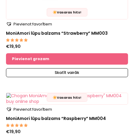
Vasaras hits!
Pievienot favorītiem
MoniAmori lūpu balzams “Strawberry” MM003
€
19,90
Novērtēts
ar
5.00
no 5
Pievienot grozam
Skatīt vairāk
Vasaras hits!
Pievienot favorītiem
MoniAmori lūpu balzams “Raspberry” MM004
€
19,90
Novērtēts