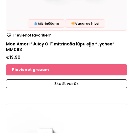
Mitrināšana
Vasaras hits!
Pievienot favorītiem
MoniAmori “Juicy Oil” mitrinoša lūpu eļļa “Lychee”
MM063
€
19,90
Pievienot grozam
Skatīt vairāk