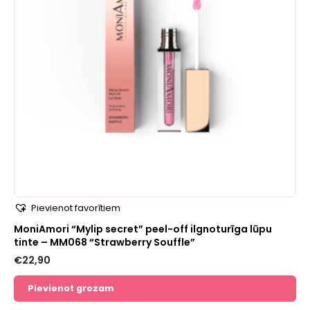
Pievienot favorītiem
MoniAmori “Mylip secret” peel-off ilgnoturīga lūpu
tinte – MM068 “Strawberry Souffle”
€
22,90
Pievienot grozam