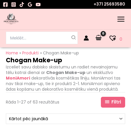
Skip
+371 25693580
to
content
Search
0
for:
Home
Produkti
Chogan Make-up
Chogan Make-up
Izceliet savu dabisko skaistumu un radiet nevainojamu
tēlu katrai dienai ar
Chogan Make-up
un ekskluzīvo
MoniAmori
dekoratīvās kosmētikas līniju. MoniAmori tas
nav tikai make-up, tie ir produkti 2-1. MoniAmori apvieno
ādas kopšanu un dekoratīvo kosmētiku vienā produktā.
Filtri
Rāda 1–27 of 63 rezultātus