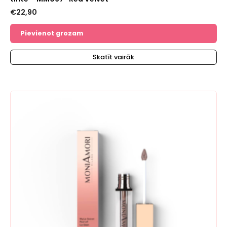
€
22,90
Pievienot grozam
Skatīt vairāk