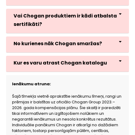
Vai Chogan produktiem ir kādi atbalsta
sertifikāti?
No kurienes nāk Chogan smaržas?
Kur es varu atrast Chogan katalogu
Ienākumu atruna:
Šajā tīmekļa vietnē aprakstītie ienākumu līmeņi, rangi un
prēmijas ir balstītas uz oficiālo Chogan Group 2023.–
2026. gada kompensācijas plānu. Šie skaitļi ir paredzēti
tikai informatīviem un izglītojošiem nolūkiem un
negarantē ienākumus un nesola konkrētus rezultātus.
Individuālie panākumi Chogan ir atkarīgi no dažādiem
faktoriem, tostarp personīgajām pūlēm, centības,