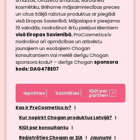
smaržas, Olfazeta smaržas, Aurodhea
kosmētiku, Brilhome mājsaimniecības preces
un citus Itālijā ražotus produktus ar piegādi
visā Eiropas Savienībā. Mājaslapa ir pieejama
19 valodās, nodrošinot ērtu piekļuvi klientiem
visā Eiropas Savienībā.
ProCosmetics.lv
nodrošina arī apmācības un atbalstu
jaunajiem un esošajiem Chogan
konsultantiem.Vai meklē derīgu Chogan
sponsora kodu? – derīgs Chogan
sponsora
kods: DAG478E07
Kļūt par
Iepirkties
Sazināties
partneri
Kas ir ProCosmetics.lv?
Kur nopirkt Chogan produktus Latvijā?
Kļūt par konsultantu
Reģistrēties Chogan ar SIA
Jaunumi