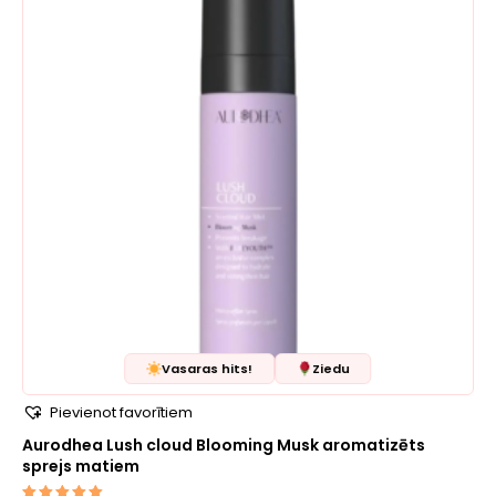
Vasaras hits!
Ziedu
Pievienot favorītiem
Aurodhea Lush cloud Blooming Musk aromatizēts
sprejs matiem