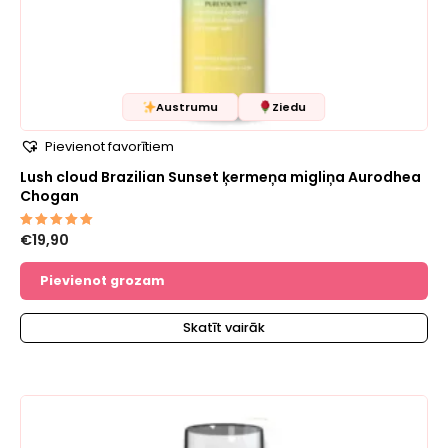
Austrumu
Ziedu
Pievienot favorītiem
Lush cloud Brazilian Sunset ķermeņa migliņa Aurodhea
Chogan
€
19,90
Novērtēts
ar
5.00
no 5
Pievienot grozam
Skatīt vairāk