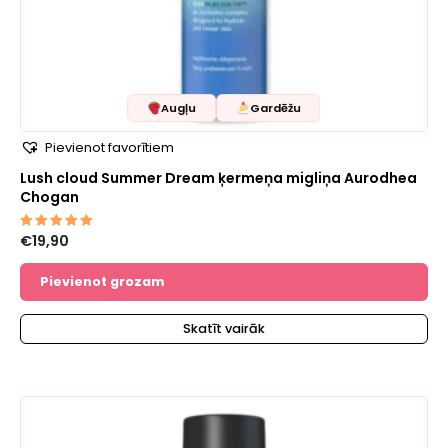
Augļu
Gardēžu
Pievienot favorītiem
Lush cloud Summer Dream ķermeņa migliņa Aurodhea
Chogan
€
19,90
Novērtēts
ar
5.00
no 5
Pievienot grozam
Skatīt vairāk