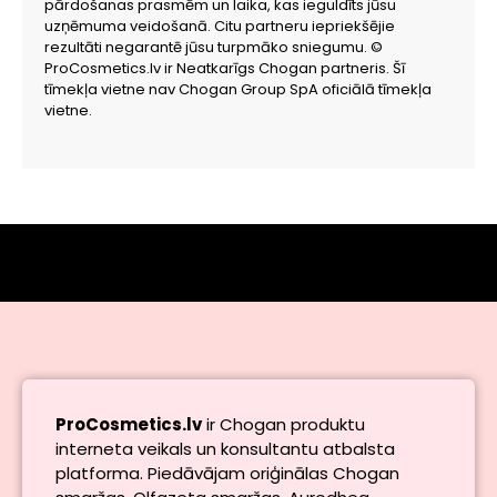
pārdošanas prasmēm un laika, kas ieguldīts jūsu
uzņēmuma veidošanā. Citu partneru iepriekšējie
rezultāti negarantē jūsu turpmāko sniegumu. ©
ProCosmetics.lv ir Neatkarīgs Chogan partneris. Šī
tīmekļa vietne nav Chogan Group SpA oficiālā tīmekļa
vietne.
ProCosmetics.lv
ir Chogan produktu
interneta veikals un konsultantu atbalsta
platforma. Piedāvājam oriģinālas Chogan