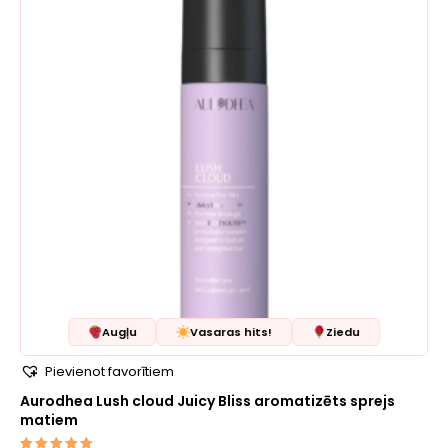
Augļu
Vasaras hits!
Ziedu
Pievienot favorītiem
Aurodhea Lush cloud Juicy Bliss aromatizēts sprejs
matiem