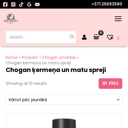
Sorted
Skip
+371 25693580
by
to
latest
content
Search
0
for:
Home
Produkti
Chogan smaržas
Chogan ķermeņa un matu spreji
Chogan ķermeņa un matu spreji
Filtri
Showing all 10 results