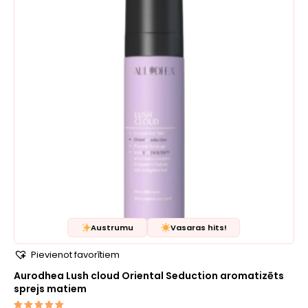
Austrumu
Vasaras hits!
Pievienot favorītiem
Aurodhea Lush cloud Oriental Seduction aromatizēts
sprejs matiem