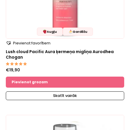
Augļu
Gardēžu
Pievienot favorītiem
Lush cloud Pacific Aura ķermeņa migliņa Aurodhea
Chogan
€
19,90
Novērtēts
ar
5.00
no 5
Pievienot grozam
Skatīt vairāk