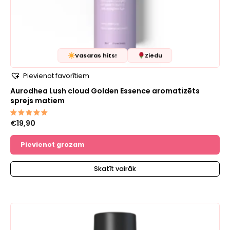
Vasaras hits!
Ziedu
Pievienot favorītiem
Aurodhea Lush cloud Golden Essence aromatizēts
sprejs matiem
€
19,90
Novērtēts
ar
5.00
no 5
Pievienot grozam
Skatīt vairāk