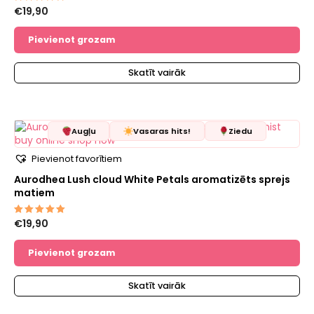
€
19,90
Novērtēts
ar
5.00
no 5
Pievienot grozam
Skatīt vairāk
Augļu
Vasaras hits!
Ziedu
Pievienot favorītiem
Aurodhea Lush cloud White Petals aromatizēts sprejs
matiem
€
19,90
Novērtēts
ar
5.00
no 5
Pievienot grozam
Skatīt vairāk