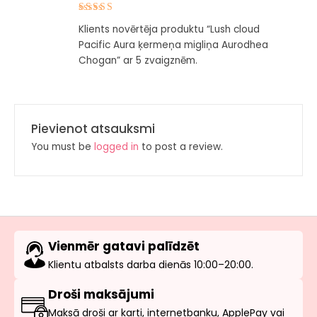
Novērtēts
Klients novērtēja produktu “Lush cloud
ar
5
no 5
Pacific Aura ķermeņa migliņa Aurodhea
Chogan” ar 5 zvaigznēm.
Pievienot atsauksmi
You must be
logged in
to post a review.
Vienmēr gatavi palīdzēt
Klientu atbalsts darba dienās 10:00–20:00.
Droši maksājumi
Maksā droši ar karti, internetbanku, ApplePay vai