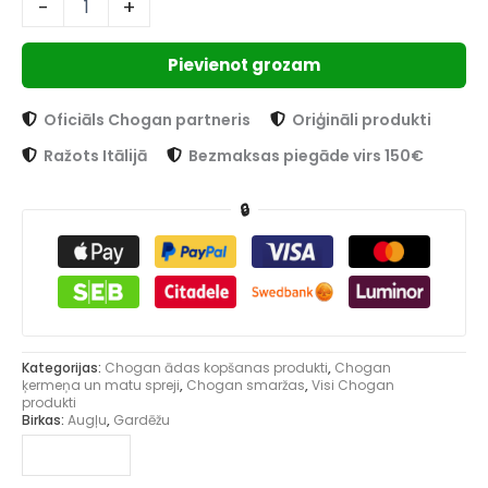
-
+
Pievienot grozam
Oficiāls Chogan partneris
Oriģināli produkti
Ražots Itālijā
Bezmaksas piegāde virs 150€
🔒
Kategorijas:
Chogan ādas kopšanas produkti
,
Chogan
ķermeņa un matu spreji
,
Chogan smaržas
,
Visi Chogan
produkti
Birkas:
Augļu
,
Gardēžu