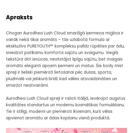
Apraksts
Chogan Aurodhea Lush Cloud smaržīgā ķermeņa migliņa ir
vairāk nekā tikai aromāts – tās uzlabotā formula ar
ekskluzīvo PUREYOUTH™ kompleksu palīdz rūpēties par ādu,
sniedzot patīkamu komforta sajūtu un svaigumu. Vieglā
tekstūra ātri iesūcas, neatstājot lipīgu sajūtu, bet maigais
aromāts eleganti apņem ķermeni un matus. Šie body mist
spreji ir lieliski piemēroti lietošanai pēc dušas, sporta,
pludmalē vai jebkurā brīdī, kad vēlies atsvaidzināties un
smaržot neatvairāmi.
Aurodhea Lush Cloud spreji ir ražoti Itālijā, ievērojot augstus
kvalitātes standartus un modernu kosmētikas formulēšanu.
Tie ir stilīgi, moderni un piemēroti ikvienam, kurš vēlas
apvienot aromātu ar ādas kopšanu vienā produktā.