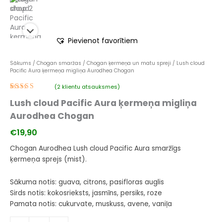
Pievienot favorītiem
Sākums
/
Chogan smaržas
/
Chogan ķermeņa un matu spreji
/ Lush cloud
Pacific Aura ķermeņa migliņa Aurodhea Chogan
(
2
klientu atsauksmes)
Novērtēts
1
Lush cloud Pacific Aura ķermeņa migliņa
5.00
no 5
balstoties
Aurodhea Chogan
pircēju
vērtējumiem
€
19,90
Chogan Aurodhea Lush cloud Pacific Aura
smaržīgs
ķermeņa sprejs (mist).
Sākuma notis:
guava, citrons, pasifloras auglis
Sirds notis:
kokosrieksts, jasmīns, persiks, roze
Pamata notis:
cukurvate, muskuss, avene, vaniļa