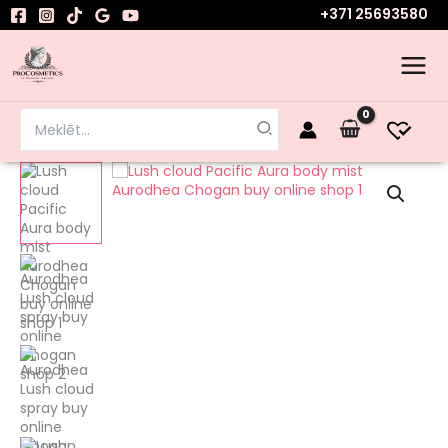
Skip
+371 25693580
to
content
Search
for:
Lush
cloud
Pacific
Aura
ķermeņa
migliņa
Aurodhea
Chogan
daudzums