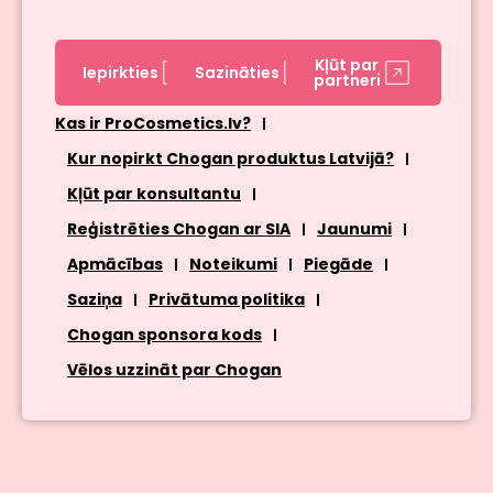
Kļūt par
Iepirkties
Sazināties
partneri
Kas ir ProCosmetics.lv?
Kur nopirkt Chogan produktus Latvijā?
Kļūt par konsultantu
Reģistrēties Chogan ar SIA
Jaunumi
Apmācības
Noteikumi
Piegāde
Saziņa
Privātuma politika
Chogan sponsora kods
Vēlos uzzināt par Chogan