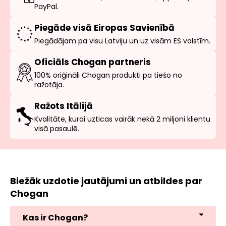
PayPal.
Piegāde visā Eiropas Savienībā
Piegādājam pa visu Latviju un uz visām ES valstīm.
Oficiāls Chogan partneris
100% oriģināli Chogan produkti pa tiešo no
ražotāja.
Ražots Itālijā
Kvalitāte, kurai uzticas vairāk nekā 2 miljoni klientu
visā pasaulē.
Biežāk uzdotie jautājumi un atbildes par
Chogan
Kas ir Chogan?