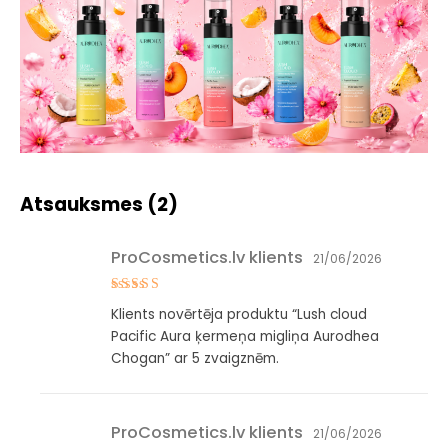
Atsauksmes (2)
ProCosmetics.lv klients
21/06/2026
Novērtēts
Klients novērtēja produktu “Lush cloud
ar
5
no 5
Pacific Aura ķermeņa migliņa Aurodhea
Chogan” ar 5 zvaigznēm.
ProCosmetics.lv klients
21/06/2026