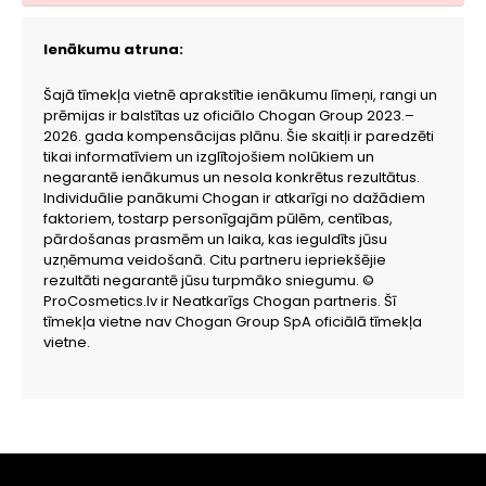
Ienākumu atruna:
Šajā tīmekļa vietnē aprakstītie ienākumu līmeņi, rangi un
prēmijas ir balstītas uz oficiālo Chogan Group 2023.–
2026. gada kompensācijas plānu. Šie skaitļi ir paredzēti
tikai informatīviem un izglītojošiem nolūkiem un
negarantē ienākumus un nesola konkrētus rezultātus.
Individuālie panākumi Chogan ir atkarīgi no dažādiem
faktoriem, tostarp personīgajām pūlēm, centības,
pārdošanas prasmēm un laika, kas ieguldīts jūsu
uzņēmuma veidošanā. Citu partneru iepriekšējie
rezultāti negarantē jūsu turpmāko sniegumu. ©
ProCosmetics.lv ir Neatkarīgs Chogan partneris. Šī
tīmekļa vietne nav Chogan Group SpA oficiālā tīmekļa
vietne.