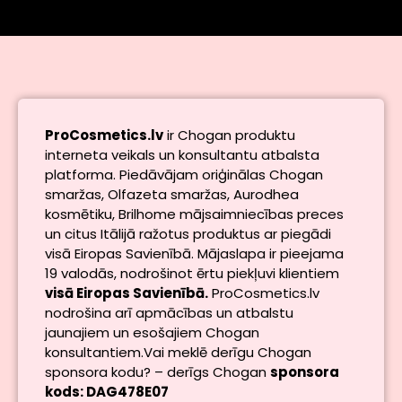
ProCosmetics.lv
ir Chogan produktu
interneta veikals un konsultantu atbalsta
platforma. Piedāvājam oriģinālas Chogan
smaržas, Olfazeta smaržas, Aurodhea
kosmētiku, Brilhome mājsaimniecības preces
un citus Itālijā ražotus produktus ar piegādi
visā Eiropas Savienībā. Mājaslapa ir pieejama
19 valodās, nodrošinot ērtu piekļuvi klientiem
visā Eiropas Savienībā.
ProCosmetics.lv
nodrošina arī apmācības un atbalstu
jaunajiem un esošajiem Chogan
konsultantiem.Vai meklē derīgu Chogan
sponsora kodu? – derīgs Chogan
sponsora
kods: DAG478E07