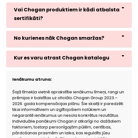
Vai Chogan produktiem ir kādi atbalsta
sertifikāti?
No kurienes nāk Chogan smaržas?
Kur es varu atrast Chogan katalogu
Ienākumu atruna:
Šajā tīmekļa vietnē aprakstītie ienākumu līmeņi, rangi un
prēmijas ir balstītas uz oficiālo Chogan Group 2023.–
2026. gada kompensācijas plānu. Šie skaitļi ir paredzēti
tikai informatīviem un izglītojošiem nolūkiem un
negarantē ienākumus un nesola konkrētus rezultātus.
Individuālie panākumi Chogan ir atkarīgi no dažādiem
faktoriem, tostarp personīgajām pūlēm, centības,
pārdošanas prasmēm un laika, kas ieguldīts jūsu