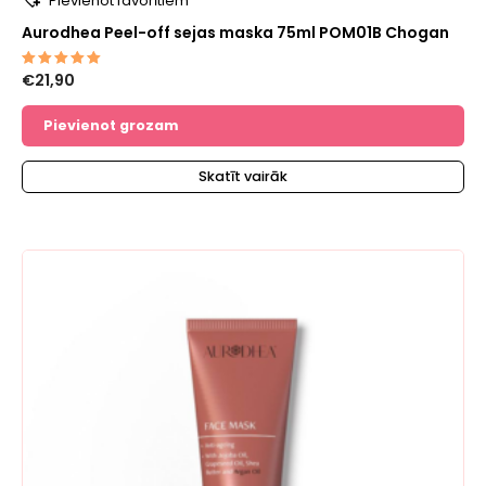
Pievienot favorītiem
Aurodhea Peel-off sejas maska 75ml POM01B Chogan
€
21,90
Novērtēts
ar
5.00
no 5
Pievienot grozam
Skatīt vairāk