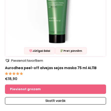
Jūtīgai ādai
Pret pinnēm
Pievienot favorītiem
Aurodhea peel-off alvejas sejas maska ​​75 ml AL11B
€
18,90
Novērtēts
ar
5.00
no 5
Pievienot grozam
Skatīt vairāk