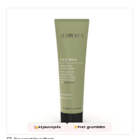
Atjaunojošs
Pret grumbām