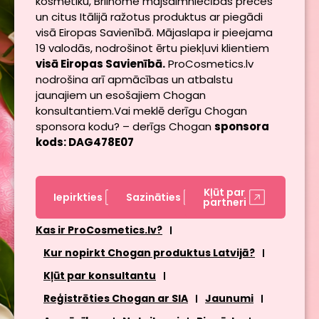
kosmētiku, Brilhome mājsaimniecības preces
un citus Itālijā ražotus produktus ar piegādi
visā Eiropas Savienībā. Mājaslapa ir pieejama
19 valodās, nodrošinot ērtu piekļuvi klientiem
visā Eiropas Savienībā.
ProCosmetics.lv
nodrošina arī apmācības un atbalstu
jaunajiem un esošajiem Chogan
konsultantiem.Vai meklē derīgu Chogan
sponsora kodu? – derīgs Chogan
sponsora
kods: DAG478E07
Kļūt par
Iepirkties
Sazināties
partneri
Kas ir ProCosmetics.lv?
Kur nopirkt Chogan produktus Latvijā?
Kļūt par konsultantu
Reģistrēties Chogan ar SIA
Jaunumi