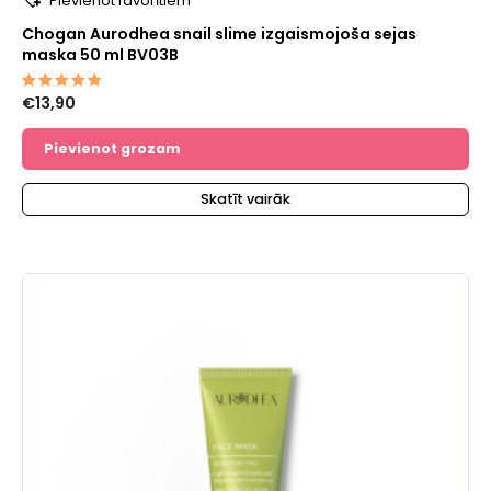
Pievienot favorītiem
Chogan Aurodhea snail slime izgaismojoša sejas
maska 50 ml BV03B
€
13,90
Novērtēts
ar
5.00
no 5
Pievienot grozam
Skatīt vairāk