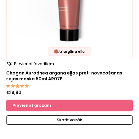
Ar argāna eļļu
Pievienot favorītiem
Chogan Aurodhea argana eļļas pret-novecošanas
sejas maska ​50ml AR07B
€
19,90
Novērtēts
ar
5.00
no 5
Pievienot grozam
Skatīt vairāk