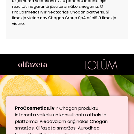
uzņēmuma veidošanā. Citu partneru iepriekšējie
rezultāti negarantē jūsu turpmāko sniegumu. ©
ProCosmetics.lv ir Neatkarīgs Chogan partneris. Šī
tīmekļa vietne nav Chogan Group SpA oficiālā tīmekļa
vietne.
ProCosmetics.lv
ir Chogan produktu
interneta veikals un konsultantu atbalsta
platforma. Piedāvājam oriģinālas Chogan
smaržas, Olfazeta smaržas, Aurodhea