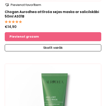
Pievienot favorītiem
Chogan Aurodhea attīroša sejas maska ​​ar salicilskābi
50ml AS01B
€
14,90
Novērtēts
ar
5.00
no 5
Pievienot grozam
Skatīt vairāk