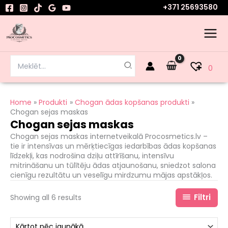
Sorted
Skip
+371 25693580
by
to
latest
content
Search
0
for:
Home
Produkti
Chogan ādas kopšanas produkti
Chogan sejas maskas
Chogan sejas maskas
Chogan sejas maskas internetveikalā Procosmetics.lv –
tie ir intensīvas un mērķtiecīgas iedarbības ādas kopšanas
līdzekļi, kas nodrošina dziļu attīrīšanu, intensīvu
mitrināšanu un tūlītēju ādas atjaunošanu, sniedzot salona
cienīgu rezultātu un veselīgu mirdzumu mājas apstākļos.
Filtri
Showing all 6 results