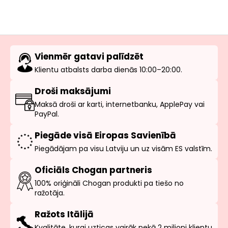
Vienmēr gatavi palīdzēt
Klientu atbalsts darba dienās 10:00–20:00.
Droši maksājumi
Maksā droši ar karti, internetbanku, ApplePay vai
PayPal.
Piegāde visā Eiropas Savienībā
Piegādājam pa visu Latviju un uz visām ES valstīm.
Oficiāls Chogan partneris
100% oriģināli Chogan produkti pa tiešo no
ražotāja.
Ražots Itālijā
Kvalitāte, kurai uzticas vairāk nekā 2 miljoni klientu