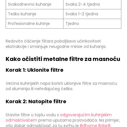
Svakodnevno kuhanje
Svaka 2–4 tjedna
Teško kuhanje
Svaka 1–2 tjedna
Profesionalne kuhinje
Tjedno
Redovito čišćenje filtara poboljšava učinkovitost
ekstrakcije i smanjuje neugodne mirise od kuhanja.
Kako očistiti metalne filtre za masnoću
Korak 1: Uklonite filtre
Većina kuhinjskih napa koristi uklonjive filtre za masnoću
od aluminija ili nehrđajućeg čelika.
Korak 2: Natopite filtre
Stavite filtre u toplu vodu s
odgovarajućim kuhinjskim
odmašćivačem
prema uputama proizvođača. Na primjer,
vrlo dobar odmašćivač za tu svrhu je
Brilhome Brilgrill.