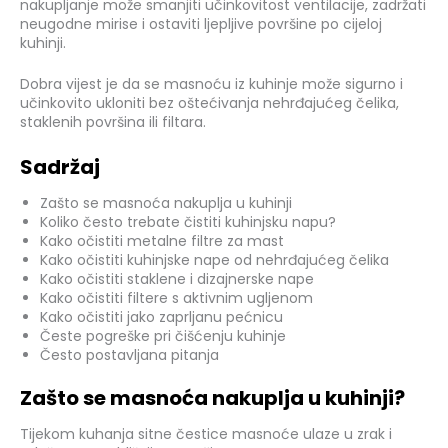
nakupljanje može smanjiti učinkovitost ventilacije, zadržati
neugodne mirise i ostaviti ljepljive površine po cijeloj
kuhinji.
Dobra vijest je da se masnoću iz kuhinje može sigurno i
učinkovito ukloniti bez oštećivanja nehrđajućeg čelika,
staklenih površina ili filtara.
Sadržaj
Zašto se masnoća nakuplja u kuhinji
Koliko često trebate čistiti kuhinjsku napu?
Kako očistiti metalne filtre za mast
Kako očistiti kuhinjske nape od nehrđajućeg čelika
Kako očistiti staklene i dizajnerske nape
Kako očistiti filtere s aktivnim ugljenom
Kako očistiti jako zaprljanu pećnicu
Česte pogreške pri čišćenju kuhinje
Često postavljana pitanja
Zašto se masnoća nakuplja u kuhinji?
Tijekom kuhanja sitne čestice masnoće ulaze u zrak i