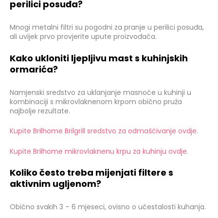
perilici posuđa?
Mnogi metalni filtri su pogodni za pranje u perilici posuđa,
ali uvijek prvo provjerite upute proizvođača.
Kako ukloniti ljepljivu mast s kuhinjskih
ormarića?
Namjenski sredstvo za uklanjanje masnoće u kuhinji u
kombinaciji s mikrovlaknenom krpom obično pruža
najbolje rezultate.
Kupite Brilhome Brilgrill sredstvo za odmašćivanje ovdje.
Kupite Brilhome mikrovlaknenu krpu za kuhinju ovdje.
Koliko često treba mijenjati filtere s
aktivnim ugljenom?
Obično svakih 3 – 6 mjeseci, ovisno o učestalosti kuhanja.