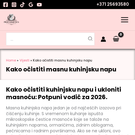
Skip
+371 25693580
to
content
Search
for:
Home
Vijesti
Kako očistiti masnu kuhinjsku napu
Kako očistiti masnu kuhinjsku napu
Kako očistiti kuhinjsku napu i ukloniti
masnoću: Potpuni vodič za 2026.
Masna kuhinjska napa jedan je od najčešćih izazova pri
čišćenju kuhinje. S vremenom kuhanje ispušta
mikroskopske čestice masnoće koje se talože na
kuhinjskim napama, ormarićima, zidnim oblogama,
pećnicama i radnim površinama. Ako se ne ukloni, ovo