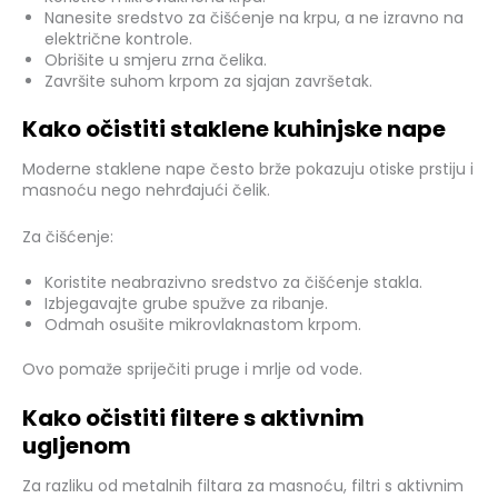
Nanesite sredstvo za čišćenje na krpu, a ne izravno na
električne kontrole.
Obrišite u smjeru zrna čelika.
Završite suhom krpom za sjajan završetak.
Kako očistiti staklene kuhinjske nape
Moderne staklene nape često brže pokazuju otiske prstiju i
masnoću nego nehrđajući čelik.
Za čišćenje:
Koristite neabrazivno sredstvo za čišćenje stakla.
Izbjegavajte grube spužve za ribanje.
Odmah osušite mikrovlaknastom krpom.
Ovo pomaže spriječiti pruge i mrlje od vode.
Kako očistiti filtere s aktivnim
ugljenom
Za razliku od metalnih filtara za masnoću, filtri s aktivnim