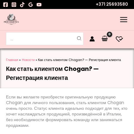
Перейти
+371 25693580
к
содержимому
Поиск:
Главная
Новости
Как стать клиентом Chogan? — Регистрация клиента
Как стать клиентом Chogan? —
Регистрация клиента
Если вы желаете приобрести оригинальную продукцию
Chogan для личного пользования, стать клиентом Chogan
очень просто. Статус клиента идеально подходит для тех, кто
хочет наслаждаться продукцией, произведённой в Италии,
без необходимости формировать команду или заниматься
продажами.