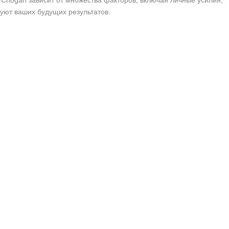
Chogan зависит от множества факторов, включая личные усилия,
руют ваших будущих результатов.