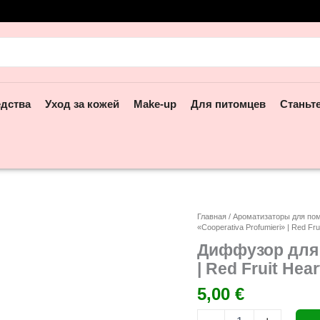
ск:
едства
Уход за кожей
Make-up
Для питомцев
Станьт
Количество
Главная
/
Ароматизаторы для по
«Cooperativa Profumieri» | Red Fr
товара
Диффузор
Диффузор для 
для
| Red Fruit He
помещений
«Cooperativa
5,00
€
Profumieri»
|