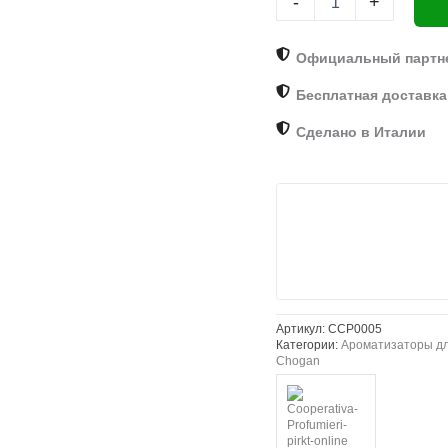
-
+
Red
Fruit
Heart
Официальный партн
–
Бесплатная доставка 
3
мл
Сделано в Италии
CCP0005
Chogan
Артикул:
CCP0005
Категории:
Ароматизаторы д
Chogan