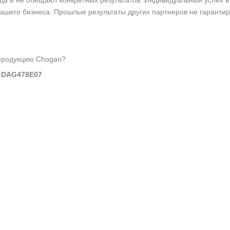
а и не обещают конкретных результатов. Индивидуальный успех в 
вашего бизнеса. Прошлые результаты других партнеров не гаранти
 продукцию Chogan?
 DAG478E07