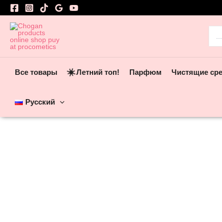
Перейти
к
содержимому
Пои
☀️
Все товары
Летний топ!
Парфюм
Чистящие ср
Русский
Добавить в избранное