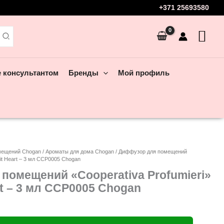
+371 25693580
е консультантом
Бренды
Мой профиль
мещений Chogan
/
Ароматы для дома Chogan
/ Диффузор для помещений
uit Heart – 3 мл CCP0005 Chogan
помещений «Cooperativa Profumieri»
art – 3 мл CCP0005 Chogan