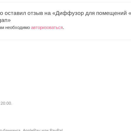
о оставил отзыв на «Диффузор для помещений «Coo
gan»
вам необходимо
авторизоваться
.
20:00.
-банкинга, ApplePay или PayPal.