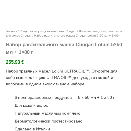
Добавить в избранное
Главная
/
Средства по уходу за волосами Chogan
/
Лосьоны, жидкости, сыворотки
для волос Chogan
/ Набор растительного масла Chogan Lolum 5×50 мл + 1×80 г
Набор растительного масла Chogan Lolum 5×50
мл + 1×80 г
255,93
€
Набор травяных масел Lolûm ULTRA OIL™. Откройте для
себя всю коллекцию ULTRA OIL™ для ухода за кожей и
волосами в одном эксклюзивном наборе.
6 полноразмерных продуктов — 5 x 50 мл + 1 x 80 г
Для кожи и волос
Натуральный масляный комплекс
Дерматологически протестировано
Сделано в Италии