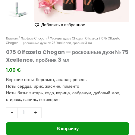
Добавить в избранное
Главная
/
Парфюм Chogan
/
Тестеры духов Chogan Olfazeta
/ 075 Olfazeta
Chogan — роскошные духи № 75 Xcellence, пробник 3 мл
075 Olfazeta Chogan — роскошные духи № 75
Xcellence, пробник 3 мл
1,00
€
Верхние ноты: бергамот, ананас, ревень
Ноты сердца: ирис, жасмин, пименто
Ноты базы: янтарь, кедр, корица, лабданум, дубовый мох,
стиракс, ваниль, ветиверия
-
+
В корзину