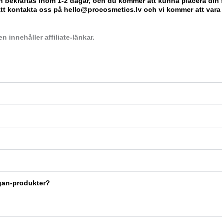
igen bekräftas inom 1-2 dagar, och du kommer att kunna placera din 
t kontakta oss på hello@procosmetics.lv och vi kommer att vara g
 innehåller affiliate-länkar.
ogan-produkter?