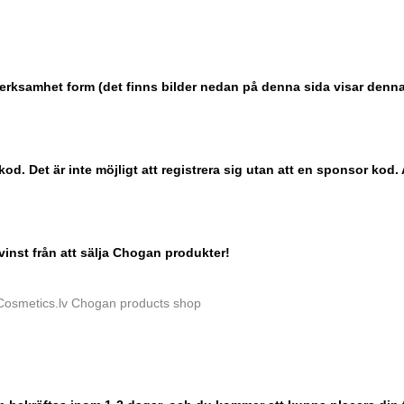
rsverksamhet form (det finns bilder nedan på denna sida visar denn
od. Det är inte möjligt att registrera sig utan att en sponsor k
 vinst från att sälja Chogan produkter!