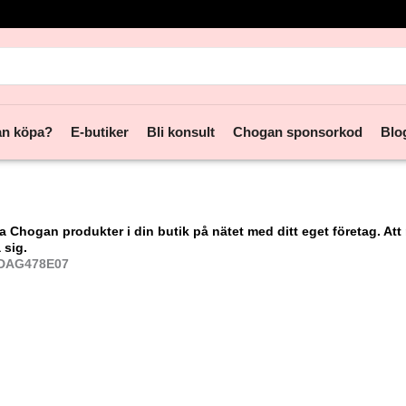
rch
an köpa?
E-butiker
Bli konsult
Chogan sponsorkod
Blo
lja Chogan produkter
i din butik på nätet
med ditt eget företag. Att
 sig.
DAG478E07