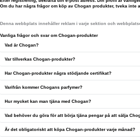
Efter registrering, bekräfta din e-post adress. Din profil är vanl
Om du har några frågor om köp av Chogan produkter, tveka inte at
Denna webbplats innehåller reklam i varje sektion och webbplatsen
Vanliga frågor och svar om Chogan-produkter
Vad är Chogan?
Var tillverkas Chogan-produkter?
Har Chogan-produkter några stödjande certifikat?
Varifrån kommer Chogans parfymer?
Hur mycket kan man tjäna med Chogan?
Vad behöver du göra för att börja tjäna pengar på att sälja Ch
Är det obligatoriskt att köpa Chogan-produkter varje månad?