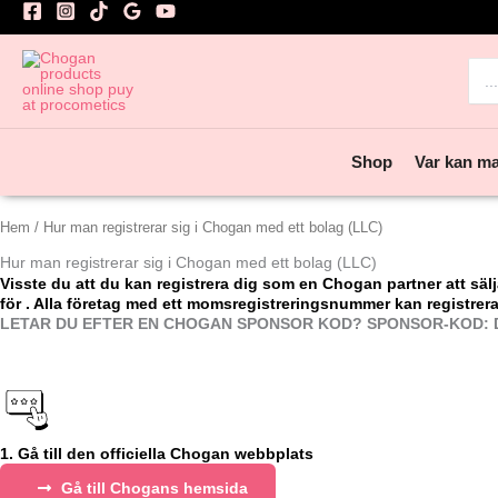
Hoppa
till
innehåll
Sea
for:
Shop
Var kan m
Hem
/ Hur man registrerar sig i Chogan med ett bolag (LLC)
Hur man registrerar sig i Chogan med ett bolag (LLC)
Visste du att du kan registrera dig som en Chogan partner att sä
för
. Alla företag med ett momsregistreringsnummer kan registrera
LETAR DU EFTER EN CHOGAN SPONSOR KOD? SPONSOR-KOD: 
1. Gå till den officiella Chogan webbplats
Gå till Chogans hemsida