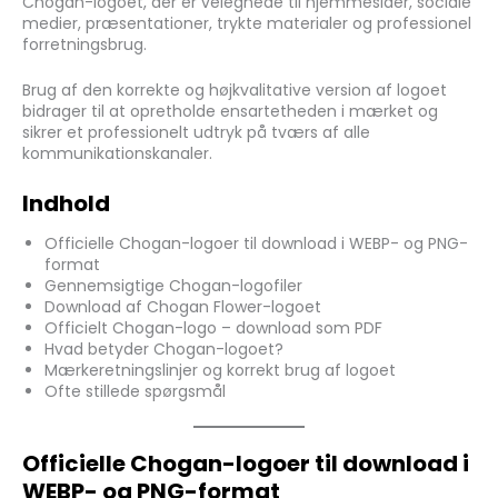
Chogan-logoet, der er velegnede til hjemmesider, sociale
medier, præsentationer, trykte materialer og professionel
forretningsbrug.
Brug af den korrekte og højkvalitative version af logoet
bidrager til at opretholde ensartetheden i mærket og
sikrer et professionelt udtryk på tværs af alle
kommunikationskanaler.
Indhold
Officielle Chogan-logoer til download i WEBP- og PNG-
format
Gennemsigtige Chogan-logofiler
Download af Chogan Flower-logoet
Officielt Chogan-logo – download som PDF
Hvad betyder Chogan-logoet?
Mærkeretningslinjer og korrekt brug af logoet
Ofte stillede spørgsmål
Officielle Chogan-logoer til download i
WEBP- og PNG-format