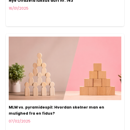
Nye Olfazeta luksus duft nr. 143
16/01/2025
MLM vs. pyramidespil: Hvordan skelner man en
mulighed fra en fidus?
07/02/2025