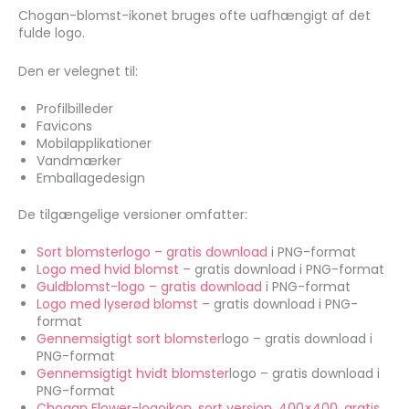
Chogan-blomst-ikonet bruges ofte uafhængigt af det
fulde logo.
Den er velegnet til:
Profilbilleder
Favicons
Mobilapplikationer
Vandmærker
Emballagedesign
De tilgængelige versioner omfatter:
Sort blomsterlogo – gratis download
i PNG-format
Logo med hvid
blomst –
gratis download i PNG-format
Guldblomst-logo – gratis download
i PNG-format
Logo med lyserød
blomst –
gratis download i PNG-
format
Gennemsigtigt sort
blomster
logo – gratis download i
PNG-format
Gennemsigtigt hvidt
blomster
logo – gratis download i
PNG-format
Chogan Flower-logoikon, sort version, 400×400, gratis