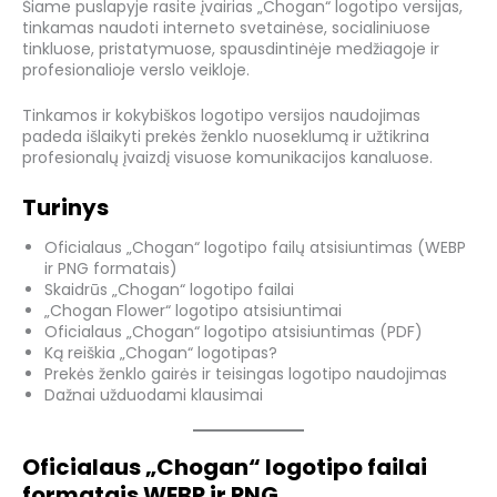
Šiame puslapyje rasite įvairias „Chogan“ logotipo versijas,
tinkamas naudoti interneto svetainėse, socialiniuose
tinkluose, pristatymuose, spausdintinėje medžiagoje ir
profesionalioje verslo veikloje.
Tinkamos ir kokybiškos logotipo versijos naudojimas
padeda išlaikyti prekės ženklo nuoseklumą ir užtikrina
profesionalų įvaizdį visuose komunikacijos kanaluose.
Turinys
Oficialaus „Chogan“ logotipo failų atsisiuntimas (WEBP
ir PNG formatais)
Skaidrūs „Chogan“ logotipo failai
„Chogan Flower“ logotipo atsisiuntimai
Oficialaus „Chogan“ logotipo atsisiuntimas (PDF)
Ką reiškia „Chogan“ logotipas?
Prekės ženklo gairės ir teisingas logotipo naudojimas
Dažnai užduodami klausimai
Oficialaus „Chogan“ logotipo failai
formatais WEBP ir PNG