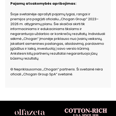
Pajamų atsakomybės apribojimas:
Šioje svetainėje aprašyti pajamų lygiai, rangai ir
premijos yra pagrįsti oficialiu „Chogan Group“ 2023–
2026 m. atlyginimų planu. Šie skaičiai skirti tik
informaciniams ir edukaciniams tikslams ir
negarantuoja uždarbio ar konkrečių rezultatų. Individuali
sėkmė „Chogan“ įmonėje priklauso nuo įvairių veiksnių,
įskaitant asmenines pastangas, atsidavimą, pardavimo
įgūdžius ir laiką, investuotą į savo verslo kūrimą.
Ankstesni kitų partnerių rezultatai negarantuoja jūsų
būsimų rezultatų.
© Nepriklausomas „Chogan“ partneris. Ši svetainė nėra
oficiali „Chogan Group SpA“ svetainė.