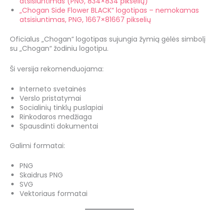
atsisiuntimas (PNG, 834×834 pikselių)
„Chogan Side Flower BLACK“ logotipas – nemokamas
atsisiuntimas, PNG, 1667×81667 pikselių
Oficialus „Chogan“ logotipas sujungia žymią gėlės simbolį
su „Chogan“ žodiniu logotipu.
Ši versija rekomenduojama:
Interneto svetainės
Verslo pristatymai
Socialinių tinklų puslapiai
Rinkodaros medžiaga
Spausdinti dokumentai
Galimi formatai:
PNG
Skaidrus PNG
SVG
Vektoriaus formatai