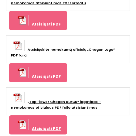
nemokamas atsisiuntimas PDF formatu
Atsisiųsti PDF
Atsisiųskite nemokamą oficialų „Chogan Logo“
PDF failą
Atsisiųsti PDF
„Top Flower Chogan BLACK“ logotipas –
nemokamas oficialaus PDF failo atsisiuntimas
Atsisiųsti PDF