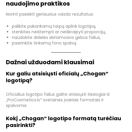
naudojimo praktikos
Norint pasiekti geriausius vaizdo rezultatus:
palikite pakankamą tarpą aplink logotipą,
stenkitės neištempti ar neiškraipyti proporcijų,
naudokite didelės skiriamosios gebos failus,
pasirinkite tinkamą fono spalvą.
Dažnai užduodami klausimai
Kur galiu atsisiųsti oficialų „Chogan“
logotipą?
Oficialius logotipo failus galite atsisiųsti tiesiogiai iš
„ProCosmetics.lv“ svetainės įvairiais formatais ir
spalvomis.
Kokį „Chogan“ logotipo formatą turėčiau
pasirinkti?