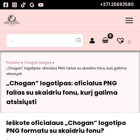
Pereiti
+371 25693580
prie
turinio
Search
0
for:
Pradinis
Chogan blogas
„Chogan“ logotipas: oficialus PNG failas su skaidriu fonu, kurį galima
atsisiųsti
„Chogan“ logotipas: oficialus PNG
failas su skaidriu fonu, kurį galima
atsisiųsti
Ieškote oficialaus „Chogan“ logotipo
PNG formatu su skaidriu fonu?