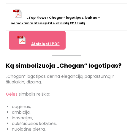
„Top Flower Chogan“ logotipas, baltas –
nemokamai atsisiųskite oficialų PDF failą
Atsisiųsti PDF
Ką simbolizuoja „Chogan“ logotipas?
„Chogan“ logotipas derina eleganciją, paprastumą ir
šiuolaikinį dizainą.
Gėlės
simbolis reiškia:
augimas,
ambicija,
inovacijos,
aukščiausios kokybės,
nuolatinė plėtra.