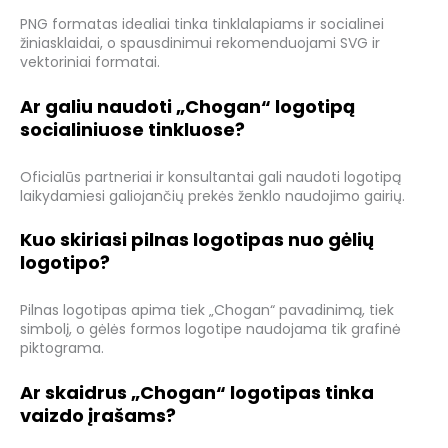
PNG formatas idealiai tinka tinklalapiams ir socialinei
žiniasklaidai, o spausdinimui rekomenduojami SVG ir
vektoriniai formatai.
Ar galiu naudoti „Chogan“ logotipą
socialiniuose tinkluose?
Oficialūs partneriai ir konsultantai gali naudoti logotipą
laikydamiesi galiojančių prekės ženklo naudojimo gairių.
Kuo skiriasi pilnas logotipas nuo gėlių
logotipo?
Pilnas logotipas apima tiek „Chogan“ pavadinimą, tiek
simbolį, o gėlės formos logotipe naudojama tik grafinė
piktograma.
Ar skaidrus „Chogan“ logotipas tinka
vaizdo įrašams?