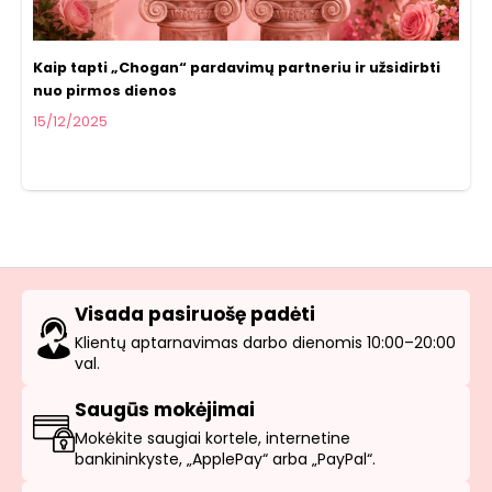
Kaip tapti „Chogan“ pardavimų partneriu ir užsidirbti
nuo pirmos dienos
15/12/2025
Visada pasiruošę padėti
Klientų aptarnavimas darbo dienomis 10:00–20:00
val.
Saugūs mokėjimai
Mokėkite saugiai kortele, internetine
bankininkyste, „ApplePay“ arba „PayPal“.