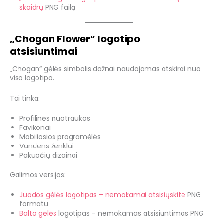
skaidrų
PNG failą
„Chogan Flower“ logotipo
atsisiuntimai
„Chogan“ gėlės simbolis dažnai naudojamas atskirai nuo
viso logotipo.
Tai tinka:
Profilinės nuotraukos
Favikonai
Mobiliosios programėlės
Vandens ženklai
Pakuočių dizainai
Galimos versijos:
Juodos gėlės logotipas – nemokamai atsisiųskite
PNG
formatu
Balto
gėlės
logotipas – nemokamas atsisiuntimas PNG