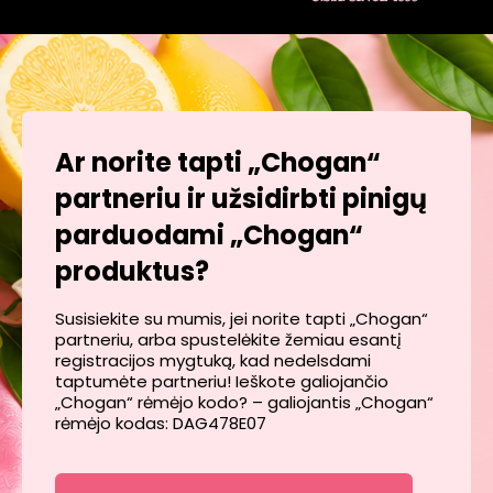
Ar norite tapti „Chogan“
partneriu ir užsidirbti pinigų
parduodami „Chogan“
produktus?
Susisiekite su mumis, jei norite tapti „Chogan“
partneriu, arba spustelėkite žemiau esantį
registracijos mygtuką, kad nedelsdami
taptumėte partneriu! Ieškote galiojančio
„Chogan“ rėmėjo kodo? – galiojantis „Chogan“
rėmėjo kodas: DAG478E07