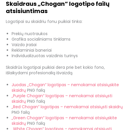
Skaidraus „Chogan“ logotipo failų
atsisiuntimas
Logotipai su skaidriu fonu puikiai tinka:
Prekių nuotraukos
Grafika socialiniams tinklams
Vaizdo įrašai
Reklaminiai baneriai
Individualizuotas vaizdinis turinys
Skaidrūs logotipai puikiai dera prie bet kokio fono,
išlaikydami profesionalią išvaizdą.
Juodas „Chogan“ logotipas – nemokamai atsisiųskite
skaidrų
PNG failą
„Purple Chogan“ logotipas – nemokamai atsisiųsti
skaidrų
PNG failą
„Red Chogan“ logotipas – nemokamai atsisiųsti skaidrų
PNG failą
„Green Chogan“ logotipas – nemokamai atsisiųskite
skaidrų
PNG failą
„White Chogan“ logotipas – nemokamai atsisiųsti