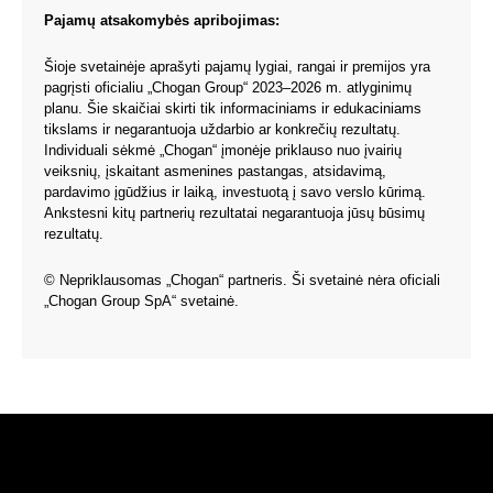
Pajamų atsakomybės apribojimas:
Šioje svetainėje aprašyti pajamų lygiai, rangai ir premijos yra
pagrįsti oficialiu „Chogan Group“ 2023–2026 m. atlyginimų
planu. Šie skaičiai skirti tik informaciniams ir edukaciniams
tikslams ir negarantuoja uždarbio ar konkrečių rezultatų.
Individuali sėkmė „Chogan“ įmonėje priklauso nuo įvairių
veiksnių, įskaitant asmenines pastangas, atsidavimą,
pardavimo įgūdžius ir laiką, investuotą į savo verslo kūrimą.
Ankstesni kitų partnerių rezultatai negarantuoja jūsų būsimų
rezultatų.
© Nepriklausomas „Chogan“ partneris. Ši svetainė nėra oficiali
„Chogan Group SpA“ svetainė.