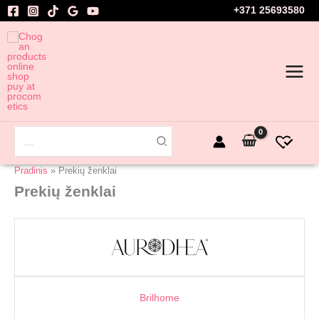
Pereiti
+371 25693580
prie
turinio
Search
for:
Pradinis
Prekių ženklai
Prekių ženklai
Brilhome