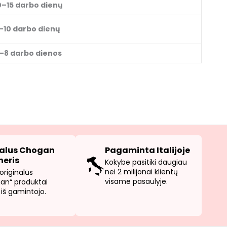
0–15 darbo dienų
–10 darbo dienų
–8 darbo dienos
ialus Chogan
Pagaminta Italijoje
neris
Kokybe pasitiki daugiau
nei 2 milijonai klientų
originalūs
visame pasaulyje.
an“ produktai
i iš gamintojo.