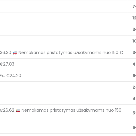
7
1
3
1
€36.30
Nemokamas pristatymas užsakymams nuo 150 €
3
 €27.83
4
Ex: €24.20
5
2
4
 €26.62
Nemokamas pristatymas užsakymams nuo 150
5
5