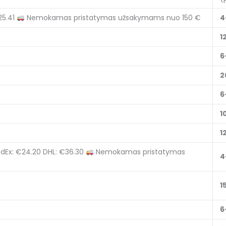
25.41
Nemokamas pristatymas užsakymams nuo 150 €
4
1
6
2
6
1
1
dEx: €24.20
DHL: €36.30
Nemokamas pristatymas
4
1
6