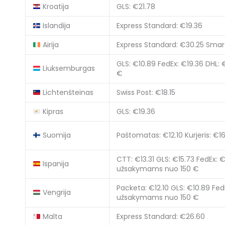
Kroatija
GLS: €21.78
Islandija
Express Standard: €19.36
Airija
Express Standard: €30.25
Smart
GLS: €10.89
FedEx: €19.36
DHL: 
Liuksemburgas
€
Lichtenšteinas
Swiss Post: €18.15
Kipras
GLS: €19.36
Suomija
Paštomatas: €12.10
Kurjeris: €1
CTT: €13.31
GLS: €15.73
FedEx: €
Ispanija
užsakymams nuo 150 €
Packeta: €12.10
GLS: €10.89
Fed
Vengrija
užsakymams nuo 150 €
Malta
Express Standard: €26.60