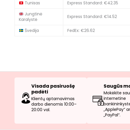
Tunisas
Express Standard: €42.35
Jungtinė
Express Standard: €14.52
Karalystė
Švedija
FedEx: €26.62
Visada pasiruošę
Saugūs mo
padėti
Mokėkite saug
internetine
Klientų aptarnavimas
bankininkyste
darbo dienomis 10:00–
„ApplePay“ a
20:00 val.
„PayPal“.