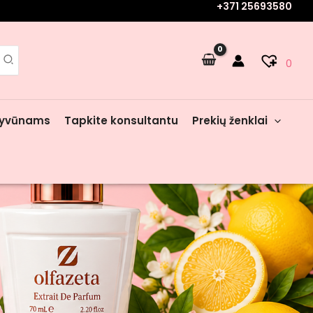
+371 25693580
0
yvūnams
Tapkite konsultantu
Prekių ženklai