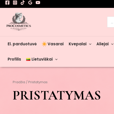
Pereiti
prie
turinio
Sea
for:
El. parduotuvė
Vasarai
Kvepalai
Aliejai
Profilis
Lietuviškai
Pradžia
/ Pristatymas
PRISTATYMAS