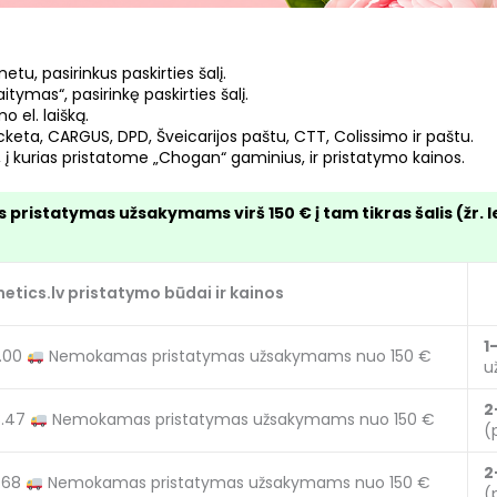
u, pasirinkus paskirties šalį.
tymas“, pasirinkę paskirties šalį.
o el. laišką.
keta, CARGUS, DPD, Šveicarijos paštu, CTT, Colissimo ir paštu.
 į kurias pristatome „Chogan“ gaminius, ir pristatymo kainos.
istatymas užsakymams virš 150 € į tam tikras šalis (žr. 
tics.lv pristatymo būdai ir kainos
1
6.00
Nemokamas pristatymas užsakymams nuo 150 €
u
2
8.47
Nemokamas pristatymas užsakymams nuo 150 €
(
2
.68
Nemokamas pristatymas užsakymams nuo 150 €
(