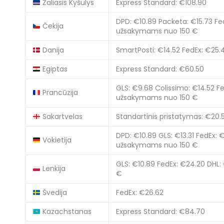
Žaliasis Kyšulys
Express Standard: €108.90
DPD: €10.89
Packeta: €15.73
Fe
Čekija
užsakymams nuo 150 €
Danija
SmartPosti: €14.52
FedEx: €25.4
Egiptas
Express Standard: €60.50
GLS: €9.68
Colissimo: €14.52
Fe
Prancūzija
užsakymams nuo 150 €
Sakartvelas
Standartinis pristatymas: €20.
DPD: €10.89
GLS: €13.31
FedEx: €
Vokietija
užsakymams nuo 150 €
GLS: €10.89
FedEx: €24.20
DHL:
Lenkija
€
Švedija
FedEx: €26.62
Kazachstanas
Express Standard: €84.70