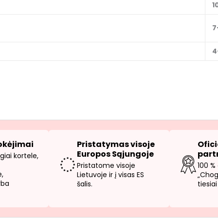
1
7
4
kėjimai
Pristatymas visoje
Ofic
Europos Sąjungoje
part
iai kortele,
Pristatome visoje
100 % 
,
Lietuvoje ir į visas ES
„Chog
rba
šalis.
tiesia