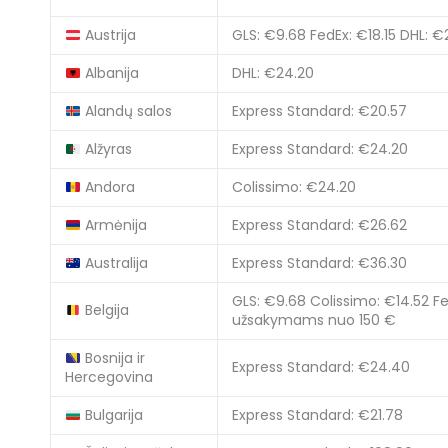
Austrija
GLS: €9.68
FedEx: €18.15
DHL: €
Albanija
DHL: €24.20
Alandų salos
Express Standard: €20.57
Alžyras
Express Standard: €24.20
Andora
Colissimo: €24.20
Armėnija
Express Standard: €26.62
Australija
Express Standard: €36.30
GLS: €9.68
Colissimo: €14.52
Fe
Belgija
užsakymams nuo 150 €
Bosnija ir
Express Standard: €24.40
Hercegovina
Bulgarija
Express Standard: €21.78