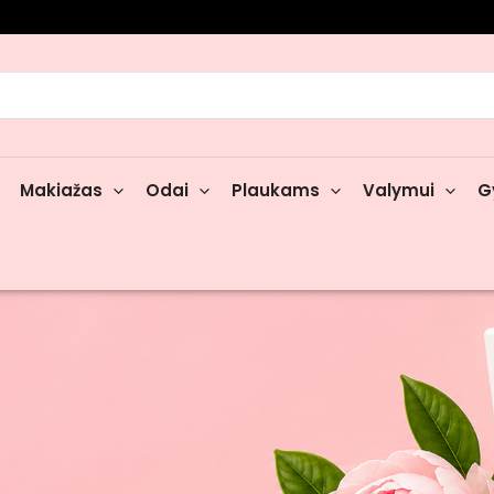
rch
Makiažas
Odai
Plaukams
Valymui
G