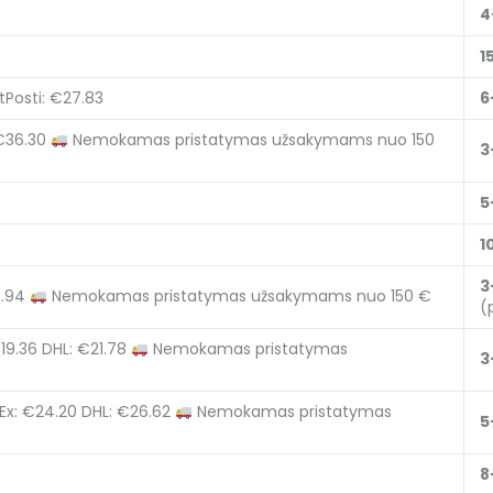
4
1
Posti: €27.83
6
€36.30
Nemokamas pristatymas užsakymams nuo 150
3
5
1
3
6.94
Nemokamas pristatymas užsakymams nuo 150 €
(
19.36
DHL: €21.78
Nemokamas pristatymas
3
Ex: €24.20
DHL: €26.62
Nemokamas pristatymas
5
8