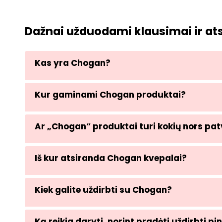
Dažnai užduodami klausimai ir a
Kas yra Chogan?
Kur gaminami Chogan produktai?
Ar „Chogan“ produktai turi kokių nors pat
Iš kur atsiranda Chogan kvepalai?
Kiek galite uždirbti su Chogan?
Ką reikia daryti, norint pradėti uždirbti