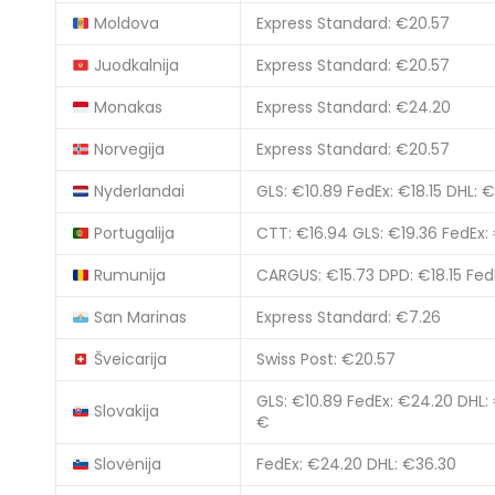
Moldova
Express Standard: €20.57
Juodkalnija
Express Standard: €20.57
Monakas
Express Standard: €24.20
Norvegija
Express Standard: €20.57
Nyderlandai
GLS: €10.89
FedEx: €18.15
DHL: 
Portugalija
CTT: €16.94
GLS: €19.36
FedEx:
Rumunija
CARGUS: €15.73
DPD: €18.15
Fed
San Marinas
Express Standard: €7.26
Šveicarija
Swiss Post: €20.57
GLS: €10.89
FedEx: €24.20
DHL:
Slovakija
€
Slovėnija
FedEx: €24.20
DHL: €36.30