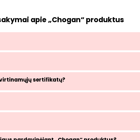
tsakymai apie „Chogan“ produktus
virtinamųjų sertifikatų?
 pinigus pardavinėjant „Chogan“ produktus?