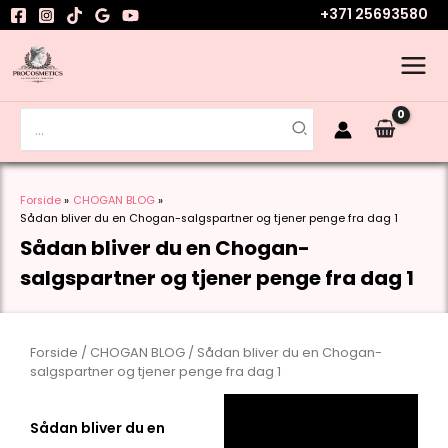
Gå
+371 25693580
til
indholdet
Søg
efter:
Forside
CHOGAN BLOG
Sådan bliver du en Chogan-salgspartner og tjener penge fra dag 1
Sådan bliver du en Chogan-
salgspartner og tjener penge fra dag 1
Forside
/
CHOGAN BLOG
/ Sådan bliver du en Chogan-
salgspartner og tjener penge fra dag 1
Sådan bliver du en