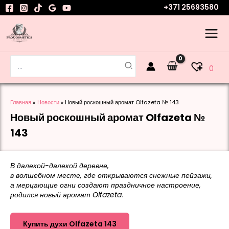
Перейти
+371 25693580
к
содержимому
Поиск:
0
Главная
Новости
Новый роскошный аромат Olfazeta № 143
Новый роскошный аромат Olfazeta №
143
В далекой-далекой деревне,
в волшебном месте, где открываются снежные пейзажи,
а мерцающие огни создают праздничное настроение,
родился новый аромат Olfazeta.
Купить духи Olfazeta 143