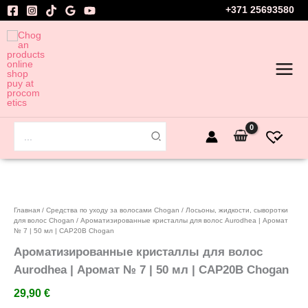
Перейти
+371 25693580
к
содержимому
Поиск:
Добавить в избранное
Главная
/
Средства по уходу за волосами Chogan
/
Лосьоны, жидкости, сыворотки
для волос Chogan
/ Ароматизированные кристаллы для волос Aurodhea | Аромат
№ 7 | 50 мл | CAP20B Chogan
Ароматизированные кристаллы для волос
Aurodhea | Аромат № 7 | 50 мл | CAP20B Chogan
29,90
€