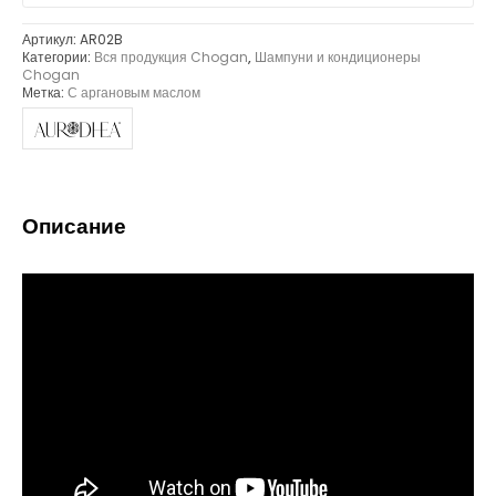
Артикул:
AR02B
Категории:
Вся продукция Chogan
,
Шампуни и кондиционеры
Chogan
Метка:
С аргановым маслом
Описание