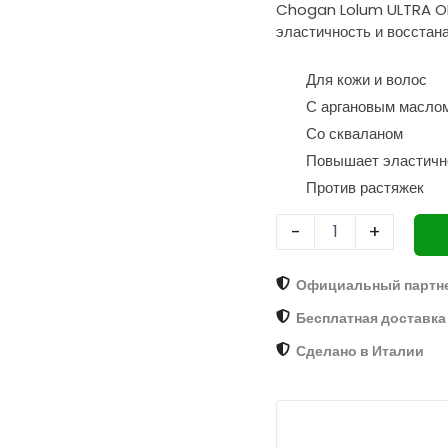
Chogan Lolum ULTRA OIL
эластичность
эластичность и восстан
и
способствующая
регенерации
Для кожи и волос
С аргановым масло
Со скваланом
Повышает эластичн
Против растяжек
-
+
Официальный партн
Бесплатная доставка 
Сделано в Италии