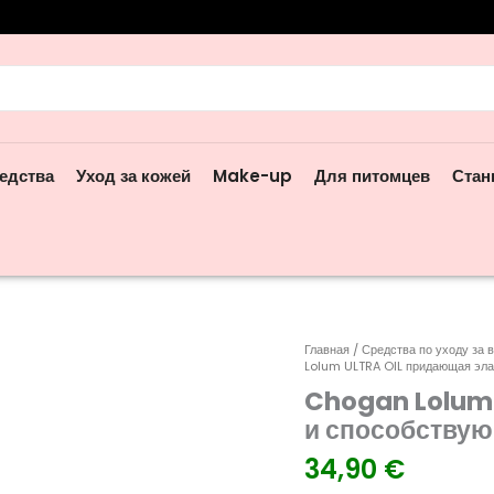
ск:
едства
Уход за кожей
Make-up
Для питомцев
Стан
Количество
Главная
/
Средства по уходу за
Lolum ULTRA OIL придающая эла
товара
Chogan Lolum 
Chogan
Lolum
и способствую
ULTRA
34,90
€
OIL
придающая