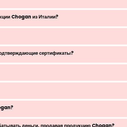
укции Chogan из Италии?
подтверждающие сертификаты?
ogan?
абатывать деньги, продавая продукцию Chogan?