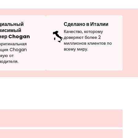
циальный
Сделано в Италии
висимый
Качество, которому
нер Chogan
доверяют более 2
миллионов клиентов по
оригинальная
всему миру.
кция Chogan
мую от
водителя.