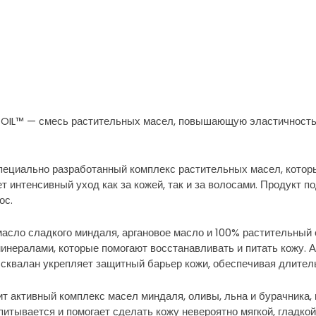
OIL™ — смесь растительных масел, повышающую эластичность 
пециально разработанный комплекс растительных масел, которы
т интенсивный уход как за кожей, так и за волосами. Продукт п
ос.
масло сладкого миндаля, аргановое масло и 100% растительный
минералами, которые помогают восстанавливать и питать кожу. 
а сквалан укрепляет защитный барьер кожи, обеспечивая длите
ит активный комплекс масел миндаля, оливы, льна и бурачника
итывается и помогает сделать кожу невероятно мягкой, гладкой