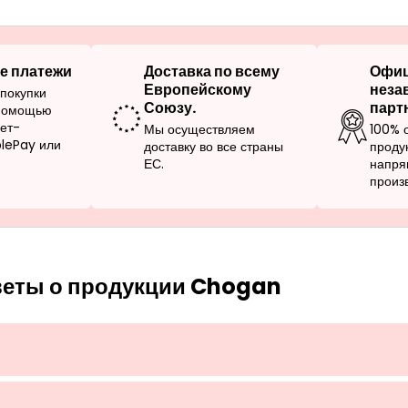
е платежи
Доставка по всему
Офи
Европейскому
неза
покупки
Союзу.
парт
 помощью
нет-
Мы осуществляем
100% 
plePay или
доставку во все страны
проду
ЕС.
напря
произ
веты о продукции Chogan