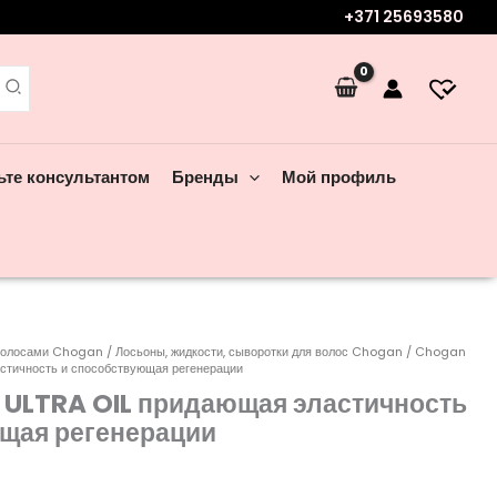
+371 25693580
ьте консультантом
Бренды
Мой профиль
 волосами Chogan
/
Лосьоны, жидкости, сыворотки для волос Chogan
/ Chogan
стичность и способствующая регенерации
ULTRA OIL придающая эластичность
щая регенерации