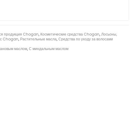
ся продукция Chogan
,
Косметические средства Chogan
,
Лосьоны,
лос Chogan
,
Растительные масла
,
Средства по уходу за волосами
гановым маслом
,
С миндальным маслом