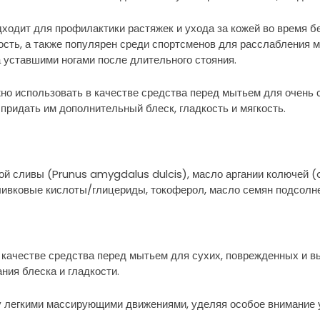
ходит для профилактики растяжек и ухода за кожей во время бе
ость, а также популярен среди спортсменов для расслабления 
а уставшими ногами после длительного стояния.
но использовать в качестве средства перед мытьем для очень 
придать им дополнительный блеск, гладкость и мягкость.
й сливы (Prunus amygdalus dulcis), масло аргании колючей (a
вковые кислоты/глицериды, токоферол, масло семян подсолнеч
в качестве средства перед мытьем для сухих, поврежденных и 
ния блеска и гладкости.
жу легкими массирующими движениями, уделяя особое внимание 