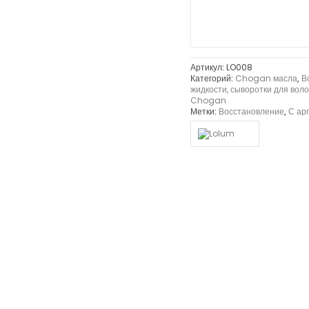
Артикул:
LO008
Категорий:
Chogan масла
,
В
жидкости, сыворотки для во
Chogan
Метки:
Восстановление
,
С ар