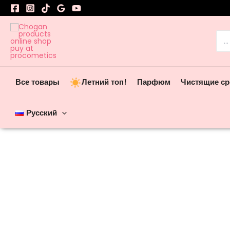
Перейти
к
содержимому
Пои
Все товары
Летний топ!
Парфюм
Чистящие ср
Русский