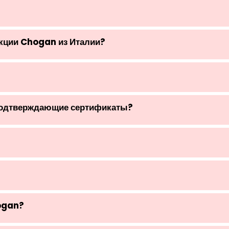
укции Chogan из Италии?
подтверждающие сертификаты?
ogan?