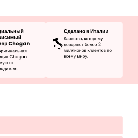
циальный
Сделано в Италии
висимый
Качество, которому
нер Chogan
доверяют более 2
миллионов клиентов по
оригинальная
всему миру.
кция Chogan
мую от
водителя.