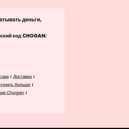
атывать деньги,
рский код CHOGAN:
сора
Доставка
 узнать больше
ция Chogan