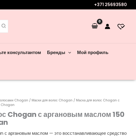
+371 25693580
ьте консультантом
Бренды
Мой профиль
 волосами Chogan
/
Маски для волос Chogan
/ Маска для волос Chogan с
6 Chogan
ос Chogan с аргановым маслом 150
an
n с аргановым маслом — это восстанавливающее средство