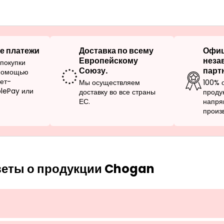
е платежи
Доставка по всему
Офи
Европейскому
неза
покупки
Союзу.
парт
 помощью
нет-
Мы осуществляем
100% 
plePay или
доставку во все страны
проду
ЕС.
напря
произ
веты о продукции Chogan