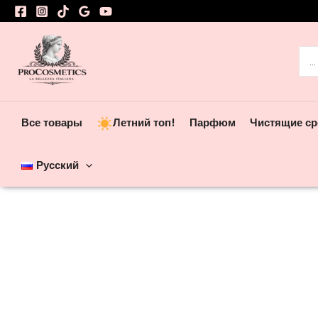
Перейти
к
содержимому
Пои
Все товары
Летний топ!
Парфюм
Чистящие ср
Русский