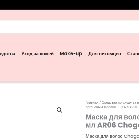
ск:
едства
Уход за кожей
Make-up
Для питомцев
Стан
Главная
/
Средства по уходу за
аргановым маслом 150 мл AR0
Маска для вол
мл AR06 Chog
Маска для волос Choga