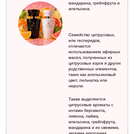
мандарина, грейпфрута и
апельсина.
Семейство цитрусовых,
или гесперидов,
отличается
использованием эфирных
масел, полученных из
цитрусовых корок и других
родственных элементов,
таких как апельсиновый
цвет, пильчатка или
нероли.
Также выделяются
цитрусовые ароматы с
нотами бергамота,
лимона, лайма,
апельсина, грейпфрута,
мандарина и их свежими,
легкими аккордами.