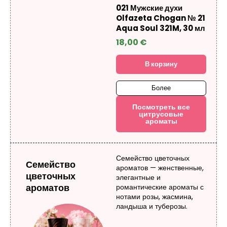
021 Мужские духи
Olfazeta Chogan № 21
Aqua Soul 321M, 30 мл
18,00
€
В корзину
Более
Посмотреть все
цитрусовые
ароматы
Семейство цветочных
Семейство
ароматов — женственные,
цветочных
элегантные и
ароматов
романтические ароматы с
нотами розы, жасмина,
ландыша и туберозы.