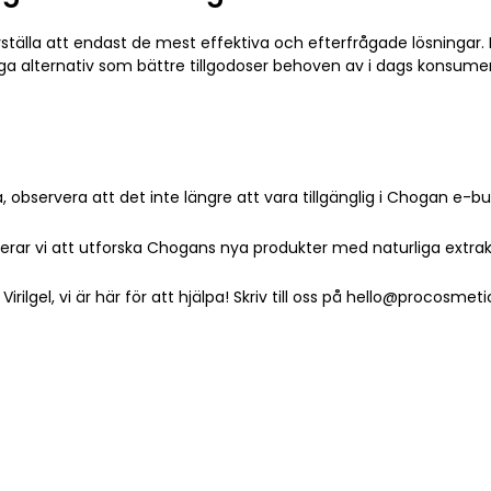
tälla att endast de mest effektiva och efterfrågade lösningar. D
iga alternativ som bättre tillgodoser behoven av i dags konsume
observera att det inte längre att vara tillgänglig i Chogan e-but
rar vi att utforska Chogans nya produkter med naturliga extrak
Virilgel, vi är här för att hjälpa! Skriv till oss på hello@procos