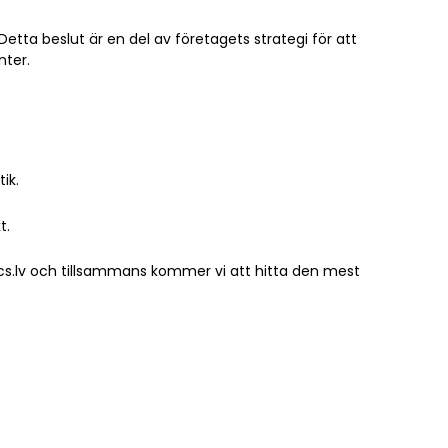
etta beslut är en del av företagets strategi för att
nter.
ik.
t.
metics.lv och tillsammans kommer vi att hitta den mest