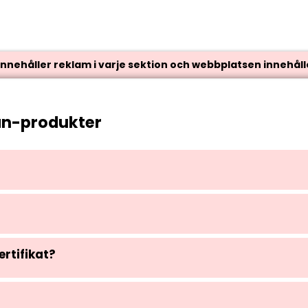
nehåller reklam i varje sektion och webbplatsen innehålle
an-produkter
rtifikat?