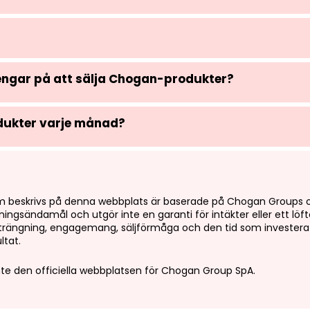
pengar på att sälja Chogan-produkter?
odukter varje månad?
 beskrivs på denna webbplats är baserade på Chogan Groups of
ningsändamål och utgör inte en garanti för intäkter eller ett löf
nsträngning, engagemang, säljförmåga och den tid som investerat
ltat.
e den officiella webbplatsen för Chogan Group SpA.