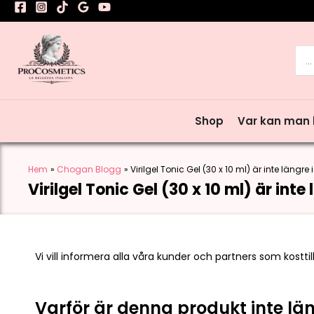
Hoppa
till
innehåll
Sea
for:
Shop
Var kan man
Hem
Chogan Blogg
Virilgel Tonic Gel (30 x 10 ml) är inte längre
Virilgel Tonic Gel (30 x 10 ml) är inte
Vi vill informera alla våra kunder och partners som kostti
Varför är denna produkt inte läng