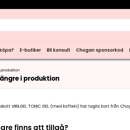
rch
 köpa?
E-butiker
Bli konsult
Chogan sponsorkod
 i produktion
 längre i produktion
llskott VIRILGEL TONIC GEL (med koffein) har tagits bort från Cho
re finns att tillgå?