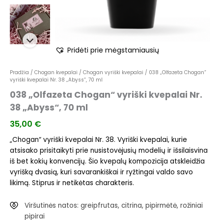
Pridėti prie mėgstamiausių
Pradžia
/
Chogan kvepalai
/
Chogan vyriški kvepalai
/ 038 „Olfazeta Chogan“
vyriški kvepalai Nr. 38 „Abyss“, 70 ml
038 „Olfazeta Chogan“ vyriški kvepalai Nr.
38 „Abyss“, 70 ml
35,00
€
„Chogan“ vyriški kvepalai Nr. 38. Vyriški kvepalai, kurie
atsisako prisitaikyti prie nusistovėjusių modelių ir išsilaisvina
iš bet kokių konvencijų. Šio kvepalų kompozicija atskleidžia
vyrišką dvasią, kuri savarankiškai ir ryžtingai valdo savo
likimą. Stiprus ir netikėtas charakteris.
Viršutinės natos: greipfrutas, citrina, pipirmėtė, rožiniai
pipirai