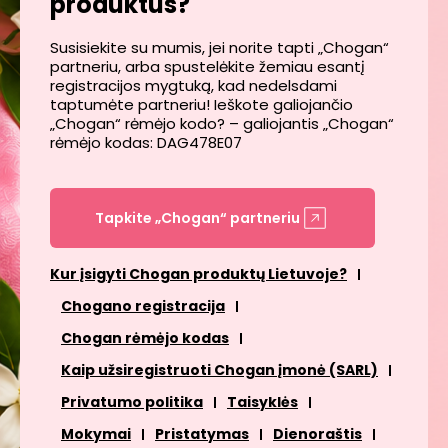
produktus?
Susisiekite su mumis, jei norite tapti „Chogan“
partneriu, arba spustelėkite žemiau esantį
registracijos mygtuką, kad nedelsdami
taptumėte partneriu! Ieškote galiojančio
„Chogan“ rėmėjo kodo? – galiojantis „Chogan“
rėmėjo kodas: DAG478E07
Tapkite „Chogan“ partneriu
Kur įsigyti Chogan produktų Lietuvoje?
Chogano registracija
Chogan rėmėjo kodas
Kaip užsiregistruoti Chogan įmonė (SARL)
Privatumo politika
Taisyklės
Mokymai
Pristatymas
Dienoraštis