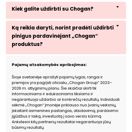
Kiek galite uždirbti su Chogan?
Ką reikia daryti, norint pradėti uždirbti
pinigus pardavinėjant „Chogan“
produktus?
Pajamų atsakomybės apribojimas:
Šioje svetainėje aprašyti pajamų lygiai, rangai ir
premijos yra pagrįsti oficialiu „Chogan Group“ 2023–
2026 m. atlyginimų planu. Šie skaičiai skirti tik
informaciniams ir edukaciniams tikslams ir
negarantuoja uždarbio ar konkrečių rezultatų. Individuali
sėkmė „Chogan“ įmonėje priklauso nuo įvairių veiksnių,
įskaitant asmenines pastangas, atsidavimą, pardavimo
įgūdžius ir laiką, investuotą į savo verslo kūrimą.
Ankstesni kitų partnerių rezultatai negarantuoja jūsų
būsimų rezultatų.