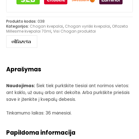
Produkto kodas:
038
Kategorijos:
Chogan kvepalai
,
Chogan vyriški kvepalai
,
Olfazeta
Millesime kvepalai 70ml
,
Visi Chogan produktai
Aprašymas
Naudojimas:
Šiek tiek purkškite tiesiai ant norimos vietos:
ant kaklo, už ausų arba ant dekoltė. Arba purkškite priešais
save ir įženkite į kvepalų debesis.
Tinkamumo laikas: 36 mėnesiai.
Papildoma informacija