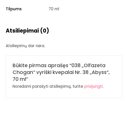
Tilpums
70 ml
Atsiliepimai (0)
Atsiliepimų dar nėra.
Būkite pirmas aprašęs “038 „Olfazeta
Chogan“ vyriški kvepalai Nr. 38 „Abyss“,
70 ml”
Norėdami parašyti atsiliepimą, turite
prisijungti
.