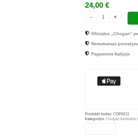
difuzorius
24,00
€
„Mediterranean
Pomegranate“
-
+
100
ml
COP0011
Oficialus „Chogan“ pa
Chogan
Nemokamas pristatyma
Pagaminta Italijoje
Produkto kodas:
COP0011
Kategorijos:
Chogan kambario 