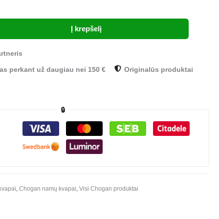
Į krepšelį
rtneris
s perkant už daugiau nei 150 €
Originalūs produktai
🔒
kvapai
,
Chogan namų kvapai
,
Visi Chogan produktai