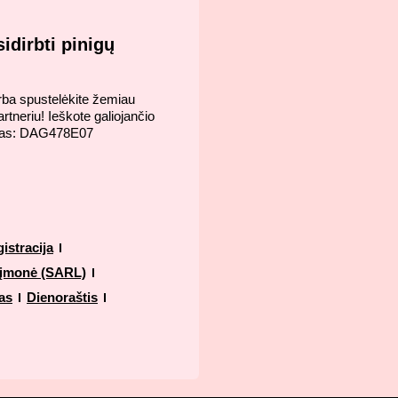
idirbti pinigų
arba spustelėkite žemiau
tneriu! Ieškote galiojančio
odas: DAG478E07
istracija
 įmonė (SARL)
as
Dienoraštis