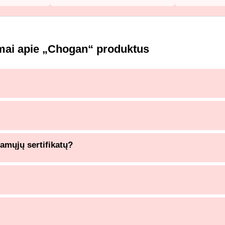
mai apie „Chogan“ produktus
namųjų sertifikatų?