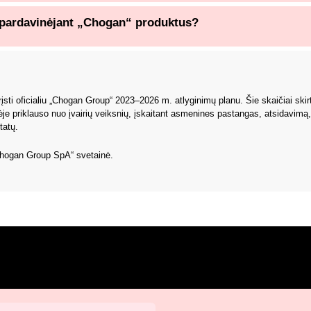
us pardavinėjant „Chogan“ produktus?
grįsti oficialiu „Chogan Group“ 2023–2026 m. atlyginimų planu. Šie skaičiai ski
je priklauso nuo įvairių veiksnių, įskaitant asmenines pastangas, atsidavimą, 
tatų.
„Chogan Group SpA“ svetainė.