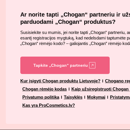
Ar norite tapti „Chogan“ partneriu ir užs
parduodami „Chogan“ produktus?
Susisiekite su mumis, jei norite tapti „Chogan“ partneriu, 
esantį registracijos mygtuką, kad nedelsdami taptumėte par
„Chogan“ rėmėjo kodo? – galiojantis „Chogan“ rėmėjo k
Tapkite „Chogan“ partneriu
Kur įsigyti Chogan produktų Lietuvoje?
Chogano reg
Chogan rėmėjo kodas
Kaip užsiregistruoti Chogan
Privatumo politika
Taisyklės
Mokymai
Pristatym
Kas yra ProCosmetics.lv?