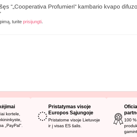
šęs “„Cooperativa Profumieri“ kambario kvapo difu
”
pimą, turite
prisijungti
.
ėjimai
Pristatymas visoje
Ofici
Europos Sąjungoje
partn
ai kortele,
nkininkyste,
Pristatome visoje Lietuvoje
100 % 
ba „PayPal“.
ir į visas ES šalis.
produkt
gamint