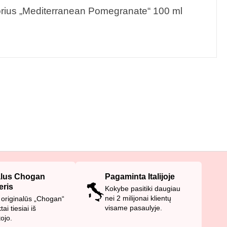
zorius „Mediterranean Pomegranate“ 100 ml
alus Chogan
Pagaminta Italijoje
eris
Kokybe pasitiki daugiau
nei 2 milijonai klientų
originalūs „Chogan“
visame pasaulyje.
ai tiesiai iš
ojo.