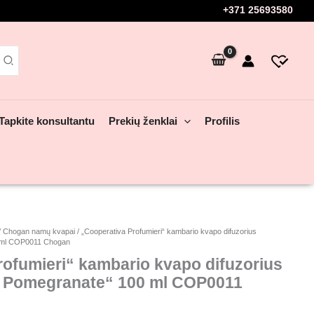
+371 25693580
Tapkite konsultantu
Prekių ženklai
Profilis
/
Chogan namų kvapai
/ „Cooperativa Profumieri“ kambario kvapo difuzorius
0 ml COP0011 Chogan
rofumieri“ kambario kvapo difuzorius
n Pomegranate“ 100 ml COP0011