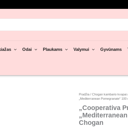
rch
iažas
Odai
Plaukams
Valymui
Gyvūnams
produkto
Pradžia
/
Chogan kambario kvapai
„Mediterranean Pomegranate“ 10
kiekis:
„Cooperativa
„Cooperativa P
Profumieri“
„Mediterranea
kambario
Chogan
kvapo