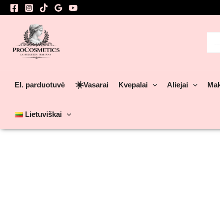
Pereiti
prie
turinio
Sea
for:
☀️
El. parduotuvė
Vasarai
Kvepalai
Aliejai
Mak
Lietuviškai