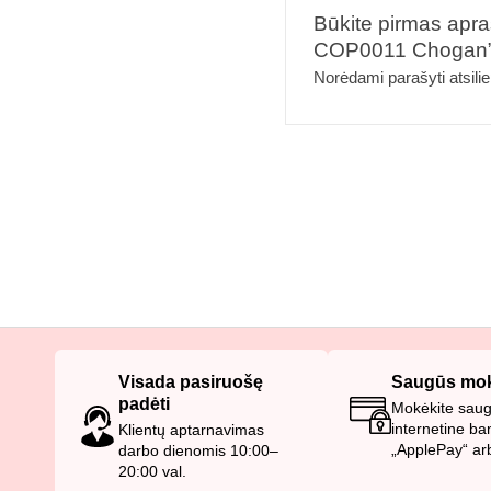
Būkite pirmas apra
COP0011 Chogan
Norėdami parašyti atsilie
Visada pasiruošę
Saugūs mok
padėti
Mokėkite saugi
internetine ba
Klientų aptarnavimas
„ApplePay“ ar
darbo dienomis 10:00–
20:00 val.