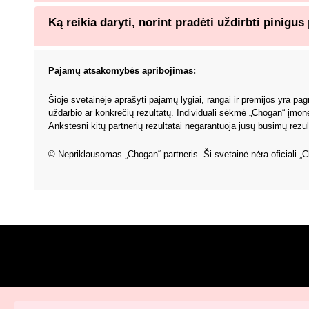
Ką reikia daryti, norint pradėti uždirbti pinig
Pajamų atsakomybės apribojimas:
Šioje svetainėje aprašyti pajamų lygiai, rangai ir premijos yra pa
uždarbio ar konkrečių rezultatų. Individuali sėkmė „Chogan“ įmonė
Ankstesni kitų partnerių rezultatai negarantuoja jūsų būsimų rezul
© Nepriklausomas „Chogan“ partneris. Ši svetainė nėra oficiali 