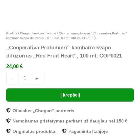
Pridėti prie mėgstamiausių
Pradžia
/
Chogan kambario kvapai
/
Chogan namų kvapai
/ „Cooperativa Profumieri“
kambario kvapo difuzorius „Red Fruit Heart“, 100 ml, COP0021
„Cooperativa Profumieri“ kambario kvapo
difuzorius „Red Fruit Heart“, 100 ml, COP0021
24,00
€
-
+
Į krepšelį
Oficialus „Chogan“ partneris
Nemokamas pristatymas perkant už daugiau nei 150 €
Originalūs produktai
Pagaminta Italijoje