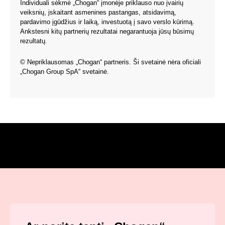
Individuali sėkmė „Chogan“ įmonėje priklauso nuo įvairių
veiksnių, įskaitant asmenines pastangas, atsidavimą,
pardavimo įgūdžius ir laiką, investuotą į savo verslo kūrimą.
Ankstesni kitų partnerių rezultatai negarantuoja jūsų būsimų
rezultatų.
© Nepriklausomas „Chogan“ partneris. Ši svetainė nėra oficiali
„Chogan Group SpA“ svetainė.