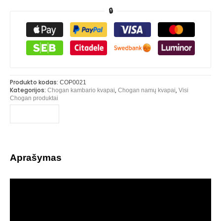
🔒
Produkto kodas:
COP0021
Kategorijos:
,
,
Chogan kambario kvapai
Chogan namų kvapai
Visi
Chogan produktai
Aprašymas