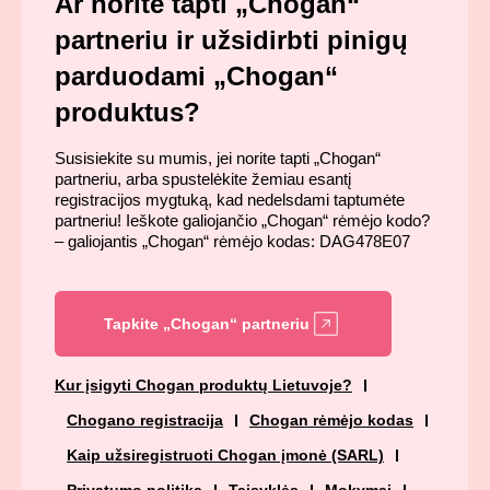
Ar norite tapti „Chogan“
partneriu ir užsidirbti pinigų
parduodami „Chogan“
produktus?
Susisiekite su mumis, jei norite tapti „Chogan“
partneriu, arba spustelėkite žemiau esantį
registracijos mygtuką, kad nedelsdami taptumėte
partneriu! Ieškote galiojančio „Chogan“ rėmėjo kodo?
– galiojantis „Chogan“ rėmėjo kodas: DAG478E07
Tapkite „Chogan“ partneriu
Kur įsigyti Chogan produktų Lietuvoje?
Chogano registracija
Chogan rėmėjo kodas
Kaip užsiregistruoti Chogan įmonė (SARL)