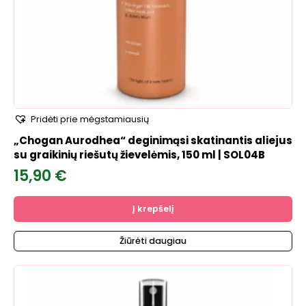
Pridėti prie mėgstamiausių
„Chogan Aurodhea“ deginimąsi skatinantis aliejus
su graikinių riešutų žievelėmis, 150 ml | SOL04B
15,90
€
Į krepšelį
Žiūrėti daugiau