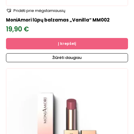
Pridėti prie mėgstamiausių
MoniAmori lūpų balzamas „Vanilla“ MM002
19,90
€
Į krepšelį
Žiūrėti daugiau