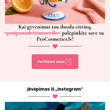
Kai gyvenimas tau duoda citrinų,
pasigamink Limoncello
- palepinkite save su
ProCosmetics.lv!
Peržiūrėti visus
Įkvėpimas iš „Instagram“