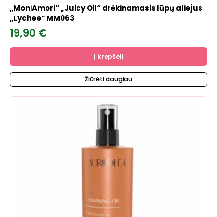
„MoniAmori“ „Juicy Oil“ drėkinamasis lūpų aliejus
„Lychee” MM063
19,90
€
Į krepšelį
Žiūrėti daugiau