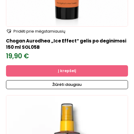
Pridėti prie mėgstamiausių
Chogan Aurodhea „Ice Effect“ gelis po deginimosi
150 ml SOL05B
19,90
€
Į krepšelį
Žiūrėti daugiau