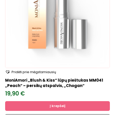
Pridėti prie mėgstamiausių
MoniAmori „Blush & Kiss“ lūpų pieštukas MM041
„Peach“ – persikų atspalvis, „Chogan“
19,90
€
Į krepšelį