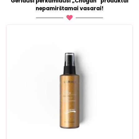
Geriausi perkamiausi „Chogan“ produktai
nepamirštamai vasarai!