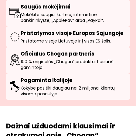
Saugūs mokėjimai
Mokėkite saugiai kortele, internetine
bankininkyste, „ApplePay“ arba „PayPal“.
Pristatymas visoje Europos Sąjungoje
Pristatome visoje Lietuvoje ir į visas ES šalis.
Oficialus Chogan partneris
100 % originalūs „Chogan“ produktai tiesiai iš
gamintojo.
Pagaminta Italijoje
Kokybe pasitiki daugiau nei 2 milijonai klientų
visame pasaulyje.
Dažnai užduodami klausimai ir
atsakymai apie „Chogan“