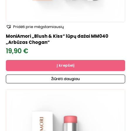
Pridėti prie mėgstamiausių
MoniAmori „Blush & Kiss“ lūpų dažai MM040
„Arbūzas Chogan“
19,90
€
Į krepšelį
Žiūrėti daugiau