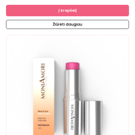
Į krepšelį
Žiūrėti daugiau