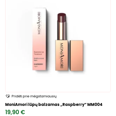
Pridėti prie mėgstamiausių
MoniAmori lūpų balzamas „Raspberry“ MM004
19,90
€