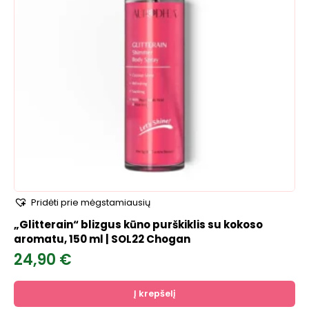
Pridėti prie mėgstamiausių
„Glitterain“ blizgus kūno purškiklis su kokoso
aromatu, 150 ml | SOL22 Chogan
24,90
€
Į krepšelį