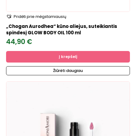
Pridėti prie mėgstamiausių
„Chogan Aurodhea“ kūno aliejus, suteikiantis
spindesį GLOW BODY OIL 100 ml
44,90
€
Į krepšelį
Žiūrėti daugiau