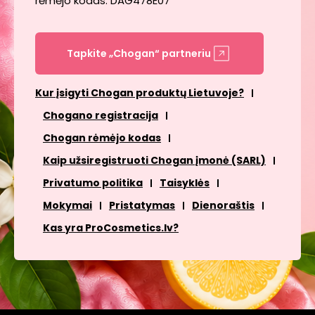
rėmėjo kodas: DAG478E07
Tapkite „Chogan“ partneriu
Kur įsigyti Chogan produktų Lietuvoje?
Chogano registracija
Chogan rėmėjo kodas
Kaip užsiregistruoti Chogan įmonė (SARL)
Privatumo politika
Taisyklės
Mokymai
Pristatymas
Dienoraštis
Kas yra ProCosmetics.lv?