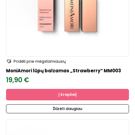
Pridėti prie mėgstamiausių
MoniAmori lūpų balzamas „Strawberry“ MM003
19,90
€
Į krepšelį
Žiūrėti daugiau