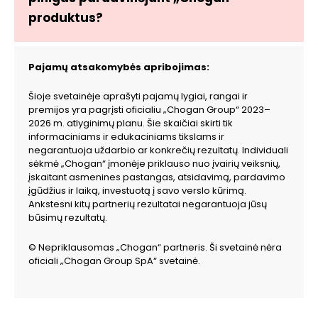
produktus?
Pajamų atsakomybės apribojimas:
Šioje svetainėje aprašyti pajamų lygiai, rangai ir
premijos yra pagrįsti oficialiu „Chogan Group“ 2023–
2026 m. atlyginimų planu. Šie skaičiai skirti tik
informaciniams ir edukaciniams tikslams ir
negarantuoja uždarbio ar konkrečių rezultatų. Individuali
sėkmė „Chogan“ įmonėje priklauso nuo įvairių veiksnių,
įskaitant asmenines pastangas, atsidavimą, pardavimo
įgūdžius ir laiką, investuotą į savo verslo kūrimą.
Ankstesni kitų partnerių rezultatai negarantuoja jūsų
būsimų rezultatų.
© Nepriklausomas „Chogan“ partneris. Ši svetainė nėra
oficiali „Chogan Group SpA“ svetainė.