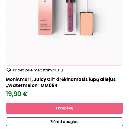
Pridėti prie mėgstamiausių
MoniAmori „Juicy Oil“ drėkinamasis lūpų aliejus
„Watermelon” MM064
19,90
€
Į krepšelį
Žiūrėti daugiau