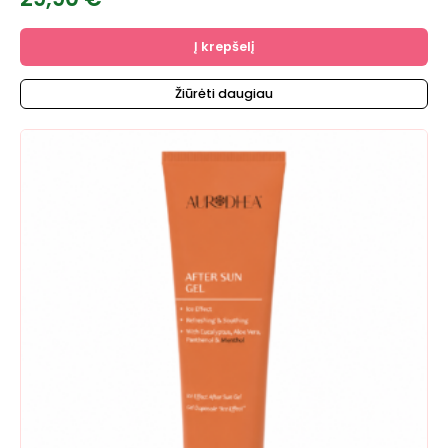
Į krepšelį
Žiūrėti daugiau