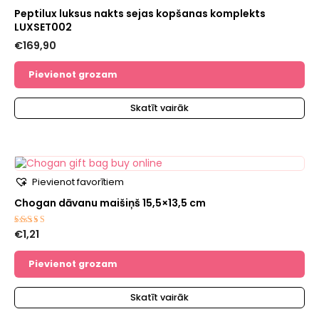
Peptilux luksus nakts sejas kopšanas komplekts
LUXSET002
€
169,90
Pievienot grozam
Skatīt vairāk
Pievienot favorītiem
Chogan dāvanu maišiņš 15,5×13,5 cm
€
1,21
Novērtēts
ar
5.00
no 5
Pievienot grozam
Skatīt vairāk