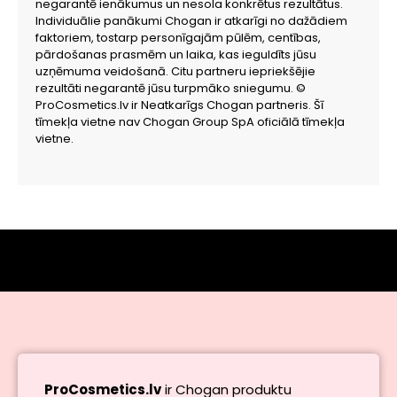
negarantē ienākumus un nesola konkrētus rezultātus.
Individuālie panākumi Chogan ir atkarīgi no dažādiem
faktoriem, tostarp personīgajām pūlēm, centības,
pārdošanas prasmēm un laika, kas ieguldīts jūsu
uzņēmuma veidošanā. Citu partneru iepriekšējie
rezultāti negarantē jūsu turpmāko sniegumu. ©
ProCosmetics.lv ir Neatkarīgs Chogan partneris. Šī
tīmekļa vietne nav Chogan Group SpA oficiālā tīmekļa
vietne.
ProCosmetics.lv
ir Chogan produktu