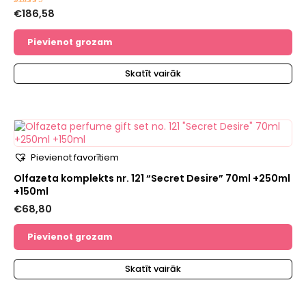
€
186,58
Novērtēts
ar
5.00
no 5
Pievienot grozam
Skatīt vairāk
Pievienot favorītiem
Olfazeta komplekts nr. 121 “Secret Desire” 70ml +250ml
+150ml
€
68,80
Pievienot grozam
Skatīt vairāk