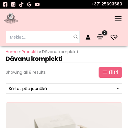
Sorted
Skip
+371 25693580
by
to
latest
content
Search
for:
Home
Produkti
Dāvanu komplekti
Dāvanu komplekti
Filtri
Showing all 8 results