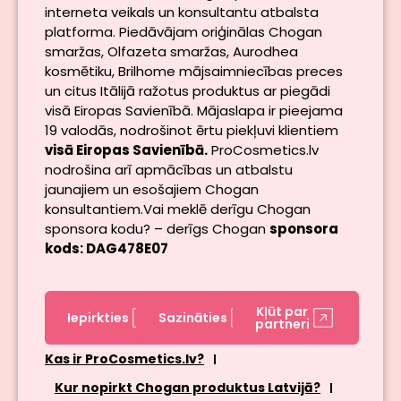
interneta veikals un konsultantu atbalsta
platforma. Piedāvājam oriģinālas Chogan
smaržas, Olfazeta smaržas, Aurodhea
kosmētiku, Brilhome mājsaimniecības preces
un citus Itālijā ražotus produktus ar piegādi
visā Eiropas Savienībā. Mājaslapa ir pieejama
19 valodās, nodrošinot ērtu piekļuvi klientiem
visā Eiropas Savienībā.
ProCosmetics.lv
nodrošina arī apmācības un atbalstu
jaunajiem un esošajiem Chogan
konsultantiem.Vai meklē derīgu Chogan
sponsora kodu? – derīgs Chogan
sponsora
kods: DAG478E07
Kļūt par
Iepirkties
Sazināties
partneri
Kas ir ProCosmetics.lv?
Kur nopirkt Chogan produktus Latvijā?