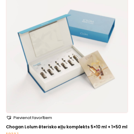
Pievienot favorītiem
Chogan Lolum ēterisko eļļu komplekts 5×10 ml + 1×50 ml