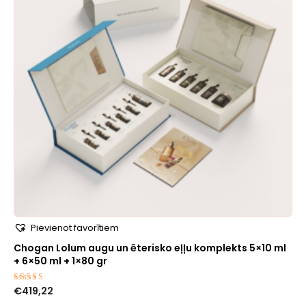
Pievienot favorītiem
Chogan Lolum augu un ēterisko eļļu komplekts 5×10 ml
+ 6×50 ml + 1×80 gr
€
419,22
Novērtēts
ar
5.00