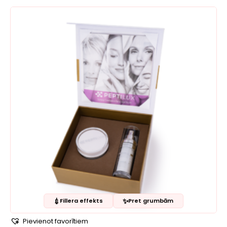
💉
✨
Fillera effekts
Pret grumbām
Pievienot favorītiem