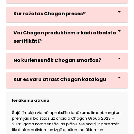
Kur ražotas Chogan preces?
Vai Chogan produktiem ir kādi atbalsta
sertifikāti?
No kurienes nāk Chogan smaržas?
Kur es varu atrast Chogan katalogu
Ienākumu atruna:
Šajā tīmekļa vietnē aprakstītie ienākumu līmeņi, rangi un
prēmijas ir balstītas uz oficiālo Chogan Group 2023.–
2026. gada kompensācijas plānu. Šie skaitļi ir paredzēti
tikai informatīviem un izglītojošiem nolūkiem un