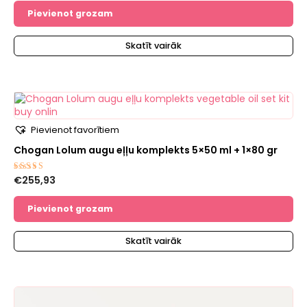
no 5
Pievienot grozam
Skatīt vairāk
Pievienot favorītiem
Chogan Lolum augu eļļu komplekts 5×50 ml + 1×80 gr
€
255,93
Novērtēts
ar
5.00
no 5
Pievienot grozam
Skatīt vairāk