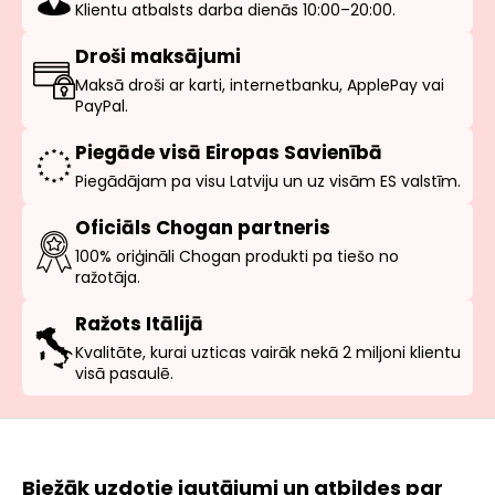
Klientu atbalsts darba dienās 10:00–20:00.
Droši maksājumi
Maksā droši ar karti, internetbanku, ApplePay vai
PayPal.
Piegāde visā Eiropas Savienībā
Piegādājam pa visu Latviju un uz visām ES valstīm.
Oficiāls Chogan partneris
100% oriģināli Chogan produkti pa tiešo no
ražotāja.
Ražots Itālijā
Kvalitāte, kurai uzticas vairāk nekā 2 miljoni klientu
visā pasaulē.
Biežāk uzdotie jautājumi un atbildes par