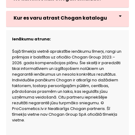
Kur es varu atrast Chogan katalogu
Ienākumu atruna:
Šajā tīmekļa vietnē aprakstītie ienākumu līmeņi, rangi un
prēmijas ir balstītas uz oficiālo Chogan Group 2023.–
2026. gada kompensācijas plānu. Šie skaitļi ir paredzēti
tikai informatīviem un izglītojošiem nolūkiem un
negarantē ienākumus un nesola konkrētus rezultātus.
Individuālie panākumi Chogan ir atkarīgi no dažādiem
faktoriem, tostarp personīgajām pūlēm, centības,
pārdošanas prasmēm un laika, kas ieguldīts jūsu
uzņēmuma veidošanā. Citu partneru iepriekšējie
rezultāti negarantē jūsu turpmāko sniegumu. ©
ProCosmetics.lv ir Neatkarīgs Chogan partneris. Šī
tīmekļa vietne nav Chogan Group SpA oficiālā tīmekļa
vietne.