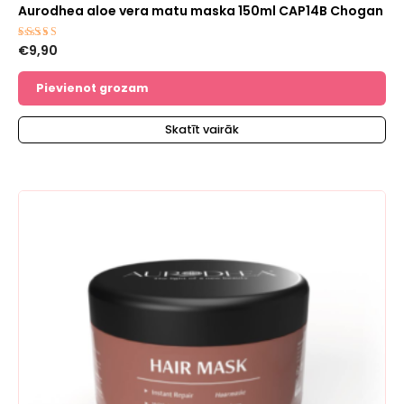
Aurodhea aloe vera matu maska ​​150ml CAP14B Chogan
€
9,90
Novērtēts
ar
5.00
no 5
Pievienot grozam
Skatīt vairāk