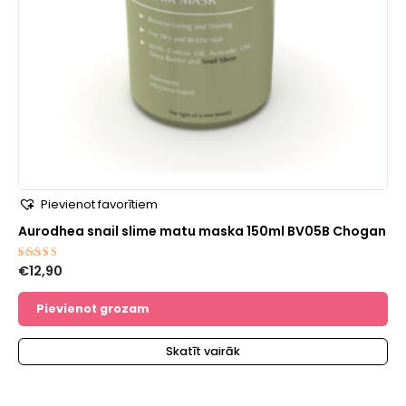
Pievienot favorītiem
Aurodhea snail slime matu maska 150ml BV05B Chogan
€
12,90
Novērtēts
ar
5.00
no 5
Pievienot grozam
Skatīt vairāk