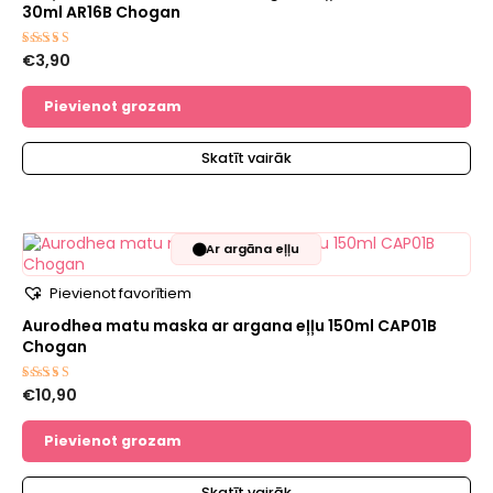
30ml AR16B Chogan
€
3,90
Novērtēts
ar
5.00
no 5
Pievienot grozam
Skatīt vairāk
🟤
Ar argāna eļļu
Pievienot favorītiem
Aurodhea matu maska ​​ar argana eļļu 150ml CAP01B
Chogan
€
10,90
Novērtēts
ar
5.00
no 5
Pievienot grozam
Skatīt vairāk