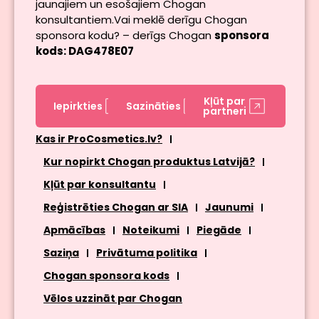
jaunajiem un esošajiem Chogan
konsultantiem.Vai meklē derīgu Chogan
sponsora kodu? – derīgs Chogan
sponsora
kods: DAG478E07
Kļūt par
Iepirkties
Sazināties
partneri
Kas ir ProCosmetics.lv?
Kur nopirkt Chogan produktus Latvijā?
Kļūt par konsultantu
Reģistrēties Chogan ar SIA
Jaunumi
Apmācības
Noteikumi
Piegāde
Saziņa
Privātuma politika
Chogan sponsora kods
Vēlos uzzināt par Chogan