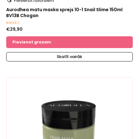
Pievienot favorītiem
Aurodhea matu maska sprejs 10-1 Snail Slime 150ml
BV13B Chogan
€
29,90
Novērtēts
ar
5.00
no 5
Pievienot grozam
Skatīt vairāk