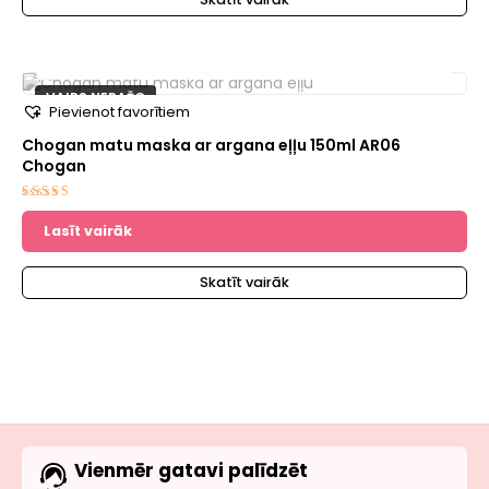
NAV NOLIKTAVĀ
VAIRS NERAŽO
Pievienot favorītiem
Chogan matu maska ​​ar argana eļļu 150ml AR06
Chogan
Novērtēts
ar
Lasīt vairāk
5.00
no 5
Skatīt vairāk
Vienmēr gatavi palīdzēt