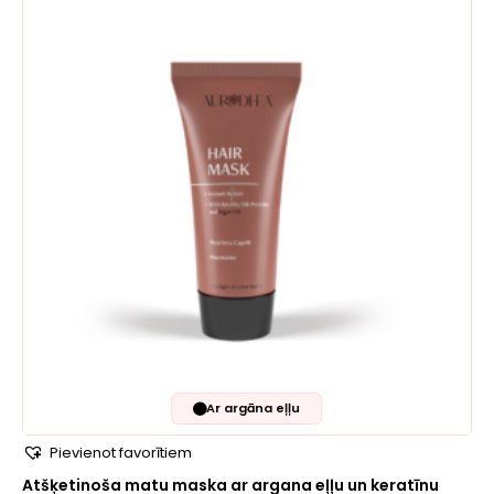
🟤
Ar argāna eļļu
Pievienot favorītiem
Atšķetinoša matu maska ​​ar argana eļļu un keratīnu