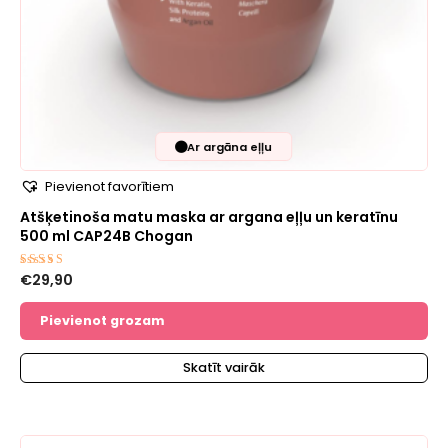
🟤
Ar argāna eļļu
Pievienot favorītiem
Atšķetinoša matu maska ​​ar argana eļļu un keratīnu
500 ml CAP24B Chogan
€
29,90
Novērtēts
ar
5.00
no 5
Pievienot grozam
Skatīt vairāk