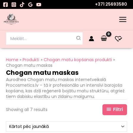
Sorted
Skip
+371 25693580
by
to
latest
content
Search
for:
Home
Produkti
Chogan matu kopšanas produkti
Chogan matu maskas
Chogan matu maskas
Aurodhea Chogan matu maskas internetveikalā
Procosmetics.lv – tā ir profesionāla un intensīvi barojoša
kopšana, kas dziļi reģenerē bojātu matu struktūru, atgriež
tiem dabisku elastību un zīdainu maigumu.
Filtri
Showing all 7 results