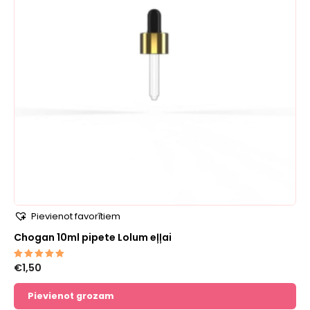
Pievienot favorītiem
Chogan 10ml pipete Lolum eļļai
€
1,50
Novērtēts
ar
5.00
no 5
Pievienot grozam