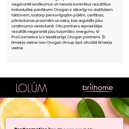
negarantē ienākumus un nesola konkrētus rezultātus.
Individuālie panākumi Chogan ir atkarīgi no dažādiem
faktoriem, tostarp personīgajām pūlēm, centības,
pārdošanas prasmēm un laika, kas ieguldīts jūsu
uzņēmuma veidošanā. Citu partneru iepriekšējie
rezultāti negarantē jūsu turpmāko sniegumu. ©
ProCosmetics.lv ir Neatkarīgs Chogan partneris. Šī
tīmekļa vietne nav Chogan Group SpA oficiālā tīmekļa
vietne.