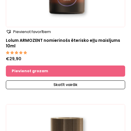
Pievienot favorītiem
Lolum ARMOZENT nomierinošs ēterisko eļļu maisījums
10ml
€
29,90
Novērtēts
ar
5.00
no 5
Pievienot grozam
Skatīt vairāk