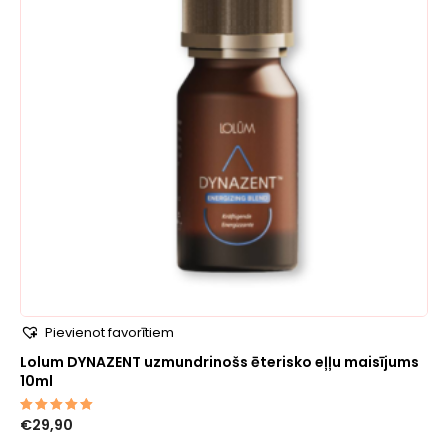
Pievienot favorītiem
Lolum DYNAZENT uzmundrinošs ēterisko eļļu maisījums
10ml
€
29,90
Novērtēts
ar
5.00