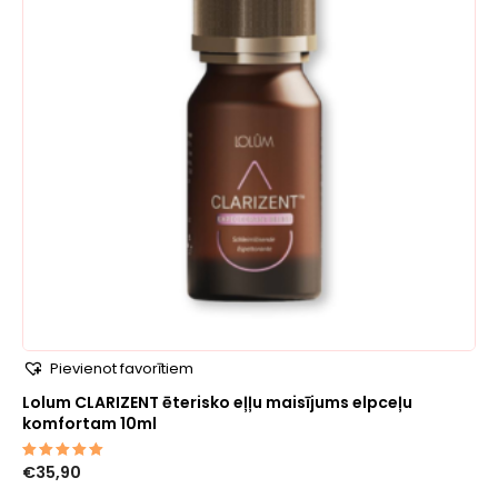
Pievienot favorītiem
Lolum CLARIZENT ēterisko eļļu maisījums elpceļu
komfortam 10ml
€
35,90
Novērtēts
ar
5.00