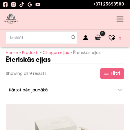
Sorted
Skip
+371 25693580
by
to
latest
content
Search
0
for:
Home
Produkti
Chogan eļļas
Ēteriskās eļļas
Ēteriskās eļļas
Filtri
Showing all 9 results