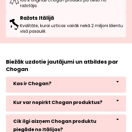
100% oriģināli Chogan produkti pa tiešo no
ražotāja.
Ražots Itālijā
Kvalitāte, kurai uzticas vairāk nekā 2 miljoni klientu
visā pasaulē.
Biežāk uzdotie jautājumi un atbildes par
Chogan
Kas ir Chogan?
Kur var nopirkt Chogan produktus?
Cik ilgi aizņem Chogan produktu
piegāde no Itālijas?