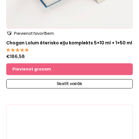
Pievienot favorītiem
Chogan Lolum ēterisko eļļu komplekts 5×10 ml + 1×50 ml
€
186,58
Novērtēts
ar
5.00
no 5
Pievienot grozam
Skatīt vairāk