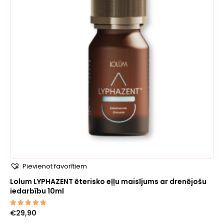
Pievienot favorītiem
Lolum LYPHAZENT ēterisko eļļu maisījums ar drenējošu
iedarbību 10ml
€
29,90
Novērtēts
ar
5.00