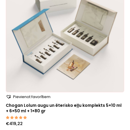
Pievienot favorītiem
Chogan Lolum augu un ēterisko eļļu komplekts 5×10 ml
+ 6×50 ml + 1×80 gr
€
419,22
Novērtēts
ar
5.00