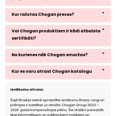
Kur ražotas Chogan preces?
Vai Chogan produktiem ir kādi atbalsta
sertifikāti?
No kurienes nāk Chogan smaržas?
Kur es varu atrast Chogan katalogu
Ienākumu atruna:
Šajā tīmekļa vietnē aprakstītie ienākumu līmeņi, rangi un
prēmijas ir balstītas uz oficiālo Chogan Group 2023.–
2026. gada kompensācijas plānu. Šie skaitļi ir paredzēti
tikai informatīviem un izglītojošiem nolūkiem un