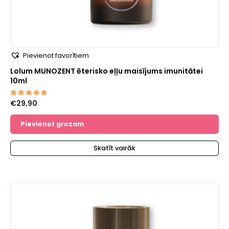
Pievienot favorītiem
Lolum MUNOZENT ēterisko eļļu maisījums imunitātei
10ml
€
29,90
Novērtēts
ar
5.00
no 5
Pievienot grozam
Skatīt vairāk