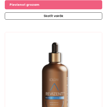
no 5
Pievienot grozam
Skatīt vairāk