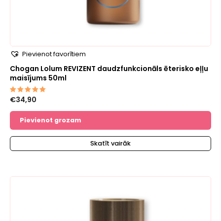
Pievienot favorītiem
Chogan Lolum REVIZENT daudzfunkcionāls ēterisko eļļu
maisījums 50ml
€
34,90
Novērtēts
ar
5.00
no 5
Pievienot grozam
Skatīt vairāk