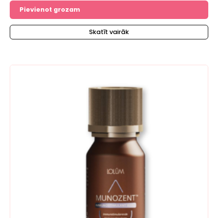
no 5
Pievienot grozam
Skatīt vairāk