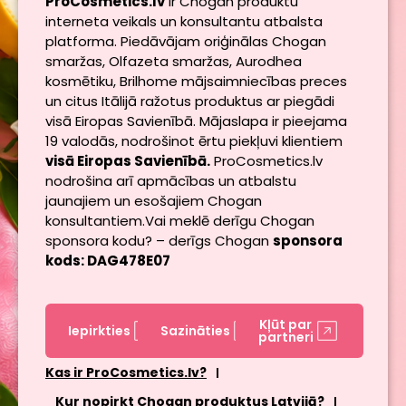
ProCosmetics.lv
ir Chogan produktu
interneta veikals un konsultantu atbalsta
platforma. Piedāvājam oriģinālas Chogan
smaržas, Olfazeta smaržas, Aurodhea
kosmētiku, Brilhome mājsaimniecības preces
un citus Itālijā ražotus produktus ar piegādi
visā Eiropas Savienībā. Mājaslapa ir pieejama
19 valodās, nodrošinot ērtu piekļuvi klientiem
visā Eiropas Savienībā.
ProCosmetics.lv
nodrošina arī apmācības un atbalstu
jaunajiem un esošajiem Chogan
konsultantiem.Vai meklē derīgu Chogan
sponsora kodu? – derīgs Chogan
sponsora
kods: DAG478E07
Kļūt par
Iepirkties
Sazināties
partneri
Kas ir ProCosmetics.lv?
Kur nopirkt Chogan produktus Latvijā?